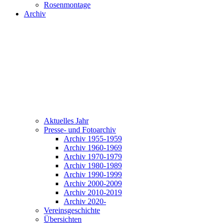
Rosenmontage
Archiv
Aktuelles Jahr
Presse- und Fotoarchiv
Archiv 1955-1959
Archiv 1960-1969
Archiv 1970-1979
Archiv 1980-1989
Archiv 1990-1999
Archiv 2000-2009
Archiv 2010-2019
Archiv 2020-
Vereinsgeschichte
Übersichten