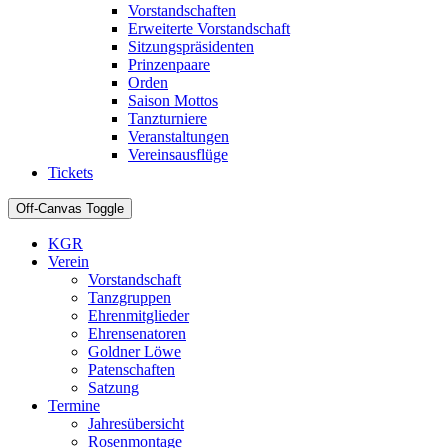
Vorstandschaften
Erweiterte Vorstandschaft
Sitzungspräsidenten
Prinzenpaare
Orden
Saison Mottos
Tanzturniere
Veranstaltungen
Vereinsausflüge
Tickets
Off-Canvas Toggle
KGR
Verein
Vorstandschaft
Tanzgruppen
Ehrenmitglieder
Ehrensenatoren
Goldner Löwe
Patenschaften
Satzung
Termine
Jahresübersicht
Rosenmontage