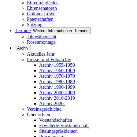
Ehrenmitglieder
Ehrensenatoren
Goldner Löwe
Patenschaften
Satzung
Termine
Weitere Informationen: Termine
Jahresübersicht
Rosenmontage
Archiv
Aktuelles Jahr
Presse- und Fotoarchiv
Archiv 1955-1959
Archiv 1960-1969
Archiv 1970-1979
Archiv 1980-1989
Archiv 1990-1999
Archiv 2000-2009
Archiv 2010-2019
Archiv 2020-
Vereinsgeschichte
Übersichten
Vorstandschaften
Erweiterte Vorstandschaft
Sitzungspräsidenten
Prinzenpaare