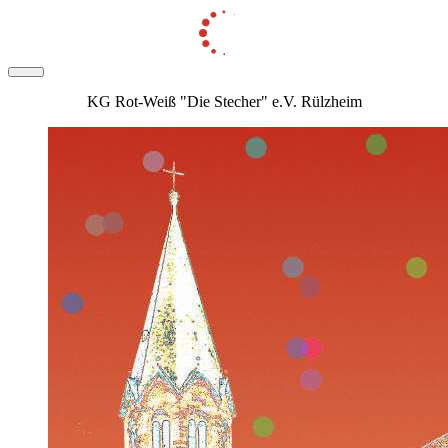
KG Rot-Weiß "Die Stecher" e.V. Rülzheim