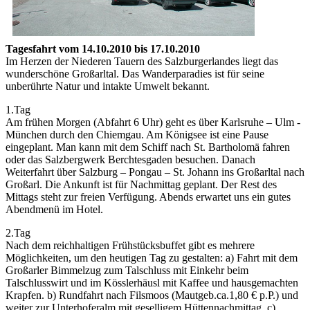
Tagesfahrt vom 14.10.2010 bis 17.10.2010
Im Herzen der Niederen Tauern des Salzburgerlandes liegt das
wunderschöne Großarltal. Das Wanderparadies ist für seine
unberührte Natur und intakte Umwelt bekannt.
1.Tag
Am frühen Morgen (Abfahrt 6 Uhr) geht es über Karlsruhe – Ulm -
München durch den Chiemgau. Am Königsee ist eine Pause
eingeplant. Man kann mit dem Schiff nach St. Bartholomä fahren
oder das Salzbergwerk Berchtesgaden besuchen. Danach
Weiterfahrt über Salzburg – Pongau – St. Johann ins Großarltal nach
Großarl. Die Ankunft ist für Nachmittag geplant. Der Rest des
Mittags steht zur freien Verfügung. Abends erwartet uns ein gutes
Abendmenü im Hotel.
2.Tag
Nach dem reichhaltigen Frühstücksbuffet gibt es mehrere
Möglichkeiten, um den heutigen Tag zu gestalten: a) Fahrt mit dem
Großarler Bimmelzug zum Talschluss mit Einkehr beim
Talschlusswirt und im Kösslerhäusl mit Kaffee und hausgemachten
Krapfen. b) Rundfahrt nach Filsmoos (Mautgeb.ca.1,80 € p.P.) und
weiter zur Unterhoferalm mit geselligem Hüttennachmittag. c)