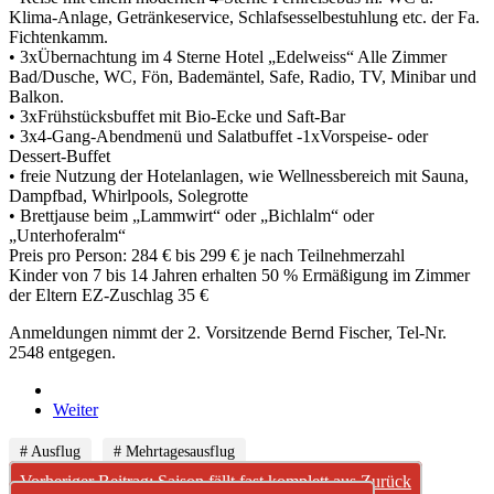
Klima-Anlage, Getränkeservice, Schlafsesselbestuhlung etc. der Fa.
Fichtenkamm.
• 3xÜbernachtung im 4 Sterne Hotel „Edelweiss“ Alle Zimmer
Bad/Dusche, WC, Fön, Bademäntel, Safe, Radio, TV, Minibar und
Balkon.
• 3xFrühstücksbuffet mit Bio-Ecke und Saft-Bar
• 3x4-Gang-Abendmenü und Salatbuffet -1xVorspeise- oder
Dessert-Buffet
• freie Nutzung der Hotelanlagen, wie Wellnessbereich mit Sauna,
Dampfbad, Whirlpools, Solegrotte
• Brettjause beim „Lammwirt“ oder „Bichlalm“ oder
„Unterhoferalm“
Preis pro Person: 284 € bis 299 € je nach Teilnehmerzahl
Kinder von 7 bis 14 Jahren erhalten 50 % Ermäßigung im Zimmer
der Eltern EZ-Zuschlag 35 €
Anmeldungen nimmt der 2. Vorsitzende Bernd Fischer, Tel-Nr.
2548 entgegen.
Weiter
# Ausflug
# Mehrtagesausflug
Vorheriger Beitrag: Saison fällt fast komplett aus
Zurück