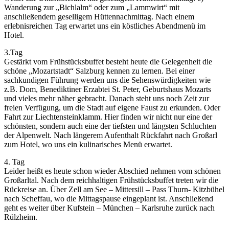
Wanderung zur „Bichlalm“ oder zum „Lammwirt“ mit
anschließendem geselligem Hüttennachmittag. Nach einem
erlebnisreichen Tag erwartet uns ein köstliches Abendmenü im
Hotel.
3.Tag
Gestärkt vom Frühstücksbuffet besteht heute die Gelegenheit die
schöne „Mozartstadt“ Salzburg kennen zu lernen. Bei einer
sachkundigen Führung werden uns die Sehenswürdigkeiten wie
z.B. Dom, Benediktiner Erzabtei St. Peter, Geburtshaus Mozarts
und vieles mehr näher gebracht. Danach steht uns noch Zeit zur
freien Verfügung, um die Stadt auf eigene Faust zu erkunden. Oder
Fahrt zur Liechtensteinklamm. Hier finden wir nicht nur eine der
schönsten, sondern auch eine der tiefsten und längsten Schluchten
der Alpenwelt. Nach längerem Aufenthalt Rückfahrt nach Großarl
zum Hotel, wo uns ein kulinarisches Menü erwartet.
4. Tag
Leider heißt es heute schon wieder Abschied nehmen vom schönen
Großarltal. Nach dem reichhaltigen Frühstücksbuffet treten wir die
Rückreise an. Über Zell am See – Mittersill – Pass Thurn- Kitzbühel
nach Scheffau, wo die Mittagspause eingeplant ist. Anschließend
geht es weiter über Kufstein – München – Karlsruhe zurück nach
Rülzheim.