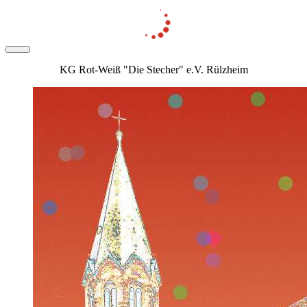
KG Rot-Weiß "Die Stecher" e.V. Rülzheim