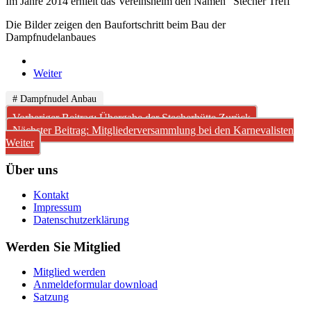
Im Jahre 2014 erhielt das Vereinsheim den Namen "Stecher Treff"
Die Bilder zeigen den Baufortschritt beim Bau der
Dampfnudelanbaues
Weiter
# Dampfnudel Anbau
Vorheriger Beitrag: Übergabe der Stecherhütte
Zurück
Nächster Beitrag: Mitgliederversammlung bei den Karnevalisten
Weiter
Über uns
Kontakt
Impressum
Datenschutzerklärung
Werden Sie Mitglied
Mitglied werden
Anmeldeformular download
Satzung