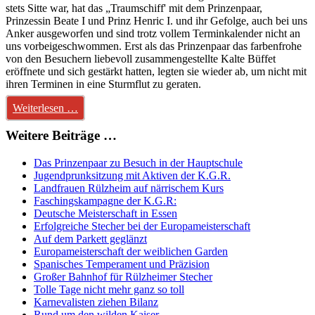
stets Sitte war, hat das „Traumschiff' mit dem Prinzenpaar,
Prinzessin Beate I und Prinz Henric I. und ihr Gefolge, auch bei uns
Anker ausgeworfen und sind trotz vollem Terminkalender nicht an
uns vorbeigeschwommen. Erst als das Prinzenpaar das farbenfrohe
von den Besuchern liebevoll zusammengestellte Kalte Büffet
eröffnete und sich gestärkt hatten, legten sie wieder ab, um nicht mit
ihren Terminen in eine Sturmflut zu geraten.
Weiterlesen …
Weitere Beiträge …
Das Prinzenpaar zu Besuch in der Hauptschule
Jugendprunksitzung mit Aktiven der K.G.R.
Landfrauen Rülzheim auf närrischem Kurs
Faschingskampagne der K.G.R:
Deutsche Meisterschaft in Essen
Erfolgreiche Stecher bei der Europameisterschaft
Auf dem Parkett geglänzt
Europameisterschaft der weiblichen Garden
Spanisches Temperament und Präzision
Großer Bahnhof für Rülzheimer Stecher
Tolle Tage nicht mehr ganz so toll
Karnevalisten ziehen Bilanz
Rund um den wilden Kaiser