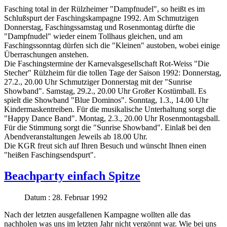
Fasching total in der Rülzheimer "Dampfnudel", so heißt es im
Schlußspurt der Faschingskampagne 1992. Am Schmutzigen
Donnerstag, Faschingssamstag und Rosenmontag dürfte die
"Dampfnudel" wieder einem Tollhaus gleichen, und am
Faschingssonntag dürfen sich die "Kleinen" austoben, wobei einige
Überraschungen anstehen.
Die Faschingstermine der Karnevalsgesellschaft Rot-Weiss "Die
Stecher" Rülzheim für die tollen Tage der Saison 1992: Donnerstag,
27.2., 20.00 Uhr Schmutziger Donnerstag mit der "Sunrise
Showband". Samstag, 29.2., 20.00 Uhr Großer Kostümball. Es
spielt die Showband "Blue Dominos". Sonntag, 1.3., 14.00 Uhr
Kindermaskentreiben. Für die musikalische Unterhaltung sorgt die
"Happy Dance Band". Montag, 2.3., 20.00 Uhr Rosenmontagsball.
Für die Stimmung sorgt die "Sunrise Showband". Einlaß bei den
Abendveranstaltungen Jeweils ab 18.00 Uhr.
Die KGR freut sich auf Ihren Besuch und wünscht Ihnen einen
"heißen Faschingsendspurt".
Beachparty einfach Spitze
Datum : 28. Februar 1992
Nach der letzten ausgefallenen Kampagne wollten alle das
nachholen was uns im letzten Jahr nicht vergönnt war. Wie bei uns