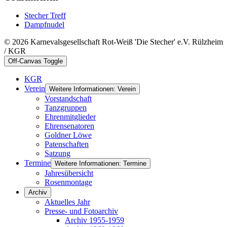
Stecher Treff
Dampfnudel
© 2026 Karnevalsgesellschaft Rot-Weiß 'Die Stecher' e.V. Rülzheim
/ KGR
Off-Canvas Toggle
KGR
Verein
Weitere Informationen: Verein
Vorstandschaft
Tanzgruppen
Ehrenmitglieder
Ehrensenatoren
Goldner Löwe
Patenschaften
Satzung
Termine
Weitere Informationen: Termine
Jahresübersicht
Rosenmontage
Archiv
Aktuelles Jahr
Presse- und Fotoarchiv
Archiv 1955-1959