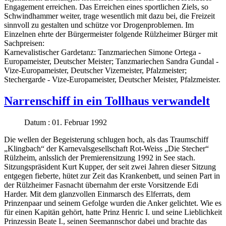
Engagement erreichen. Das Erreichen eines sportlichen Ziels, so
Schwindhammer weiter, trage wesentlich mit dazu bei, die Freizeit
sinnvoll zu gestalten und schütze vor Drogenproblemen. Im
Einzelnen ehrte der Bürgermeister folgende Rülzheimer Bürger mit
Sachpreisen:
Karnevalistischer Gardetanz: Tanzmariechen Simone Ortega -
Europameister, Deutscher Meister; Tanzmariechen Sandra Gundal -
Vize-Europameister, Deutscher Vizemeister, Pfalzmeister;
Stechergarde - Vize-Europameister, Deutscher Meister, Pfalzmeister.
Narrenschiff in ein Tollhaus verwandelt
Datum : 01. Februar 1992
Die wellen der Begeisterung schlugen hoch, als das Traumschiff
„Klingbach“ der Karnevalsgesellschaft Rot-Weiss „Die Stecher“
Rülzheim, anlsslich der Premierensitzung 1992 in See stach.
Sitzungspräsident Kurt Kupper, der seit zwei Jahren dieser Sitzung
entgegen fieberte, hütet zur Zeit das Krankenbett, und seinen Part in
der Rülzheimer Fasnacht übernahm der erste Vorsitzende Edi
Harder. Mit dem glanzvollen Einmarsch des Elferrats, dem
Prinzenpaar und seinem Gefolge wurden die Anker gelichtet. Wie es
für einen Kapitän gehört, hatte Prinz Henric I. und seine Lieblichkeit
Prinzessin Beate I., seinen Seemannschor dabei und brachte das