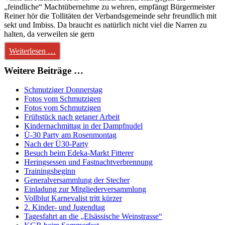
„feindliche“ Machtübernehme zu wehren, empfängt Bürgermeister
Reiner hör die Tollitäten der Verbandsgemeinde sehr freundlich mit
sekt und Imbiss. Da braucht es natürlich nicht viel die Narren zu
halten, da verweilen sie gern
Weiterlesen …
Weitere Beiträge …
Schmutziger Donnerstag
Fotos vom Schmutzigen
Fotos vom Schmutzigen
Frühstück nach getaner Arbeit
Kindernachmittag in der Dampfnudel
Ü-30 Party am Rosenmontag
Nach der Ü30-Party
Besuch beim Edeka-Markt Fitterer
Heringsessen und Fastnachtverbrennung
Trainingsbeginn
Generalversammlung der Stecher
Einladung zur Mitgliederversammlung
Vollblut Karnevalist tritt kürzer
2. Kinder- und Jugendtag
Tagesfahrt an die „Elsässische Weinstrasse“