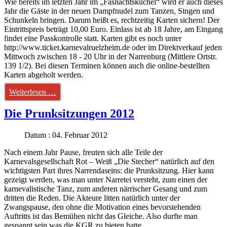
Wie bereits im letzten Jahr im „Fasnachtsküchel“ wird er auch dieses
Jahr die Gäste in der neuen Dampfnudel zum Tanzen, Singen und
Schunkeln bringen. Darum heißt es, rechtzeitig Karten sichern! Der
Eintrittspreis beträgt 10,00 Euro. Einlass ist ab 18 Jahre, am Eingang
findet eine Passkontrolle statt. Karten gibt es noch unter
http://www.ticket.karnevalruelzheim.de oder im Direktverkauf jeden
Mittwoch zwischen 18 - 20 Uhr in der Narrenburg (Mittlere Ortstr.
139 1/2). Bei diesen Terminen können auch die online-bestellten
Karten abgeholt werden.
Weiterlesen …
Die Prunksitzungen 2012
Datum : 04. Februar 2012
Nach einem Jahr Pause, freuten sich alle Teile der
Karnevalsgesellschaft Rot – Weiß „Die Stecher“ natürlich auf den
wichtigsten Part ihres Narrendaseins: die Prunksitzung. Hier kann
gezeigt werden, was man unter Narretei versteht, zum einen der
karnevalistische Tanz, zum anderen närrischer Gesang und zum
dritten die Reden. Die Akteure litten natürlich unter der
Zwangspause, den ohne die Motivation eines bevorstehenden
Auftritts ist das Bemühen nicht das Gleiche. Also durfte man
gespannt sein was die KGR zu bieten hatte.