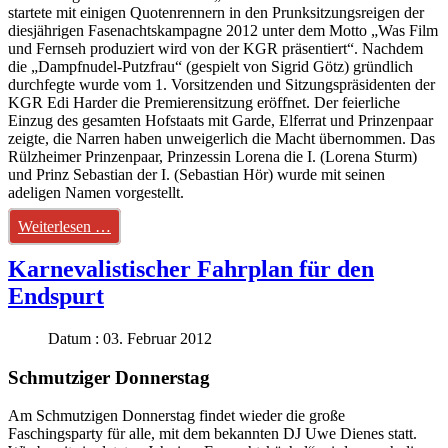
startete mit einigen Quotenrennern in den Prunksitzungsreigen der
diesjährigen Fasenachtskampagne 2012 unter dem Motto „Was Film
und Fernseh produziert wird von der KGR präsentiert“. Nachdem
die „Dampfnudel-Putzfrau“ (gespielt von Sigrid Götz) gründlich
durchfegte wurde vom 1. Vorsitzenden und Sitzungspräsidenten der
KGR Edi Harder die Premierensitzung eröffnet. Der feierliche
Einzug des gesamten Hofstaats mit Garde, Elferrat und Prinzenpaar
zeigte, die Narren haben unweigerlich die Macht übernommen. Das
Rülzheimer Prinzenpaar, Prinzessin Lorena die I. (Lorena Sturm)
und Prinz Sebastian der I. (Sebastian Hör) wurde mit seinen
adeligen Namen vorgestellt.
Weiterlesen …
Karnevalistischer Fahrplan für den
Endspurt
Datum : 03. Februar 2012
Schmutziger Donnerstag
Am Schmutzigen Donnerstag findet wieder die große
Faschingsparty für alle, mit dem bekannten DJ Uwe Dienes statt.