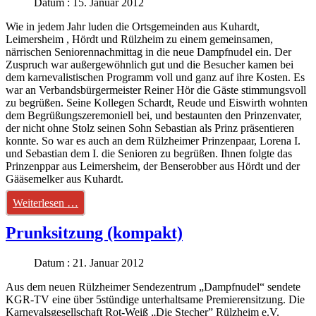
Datum : 15. Januar 2012
Wie in jedem Jahr luden die Ortsgemeinden aus Kuhardt,
Leimersheim , Hördt und Rülzheim zu einem gemeinsamen,
närrischen Seniorennachmittag in die neue Dampfnudel ein. Der
Zuspruch war außergewöhnlich gut und die Besucher kamen bei
dem karnevalistischen Programm voll und ganz auf ihre Kosten. Es
war an Verbandsbürgermeister Reiner Hör die Gäste stimmungsvoll
zu begrüßen. Seine Kollegen Schardt, Reude und Eiswirth wohnten
dem Begrüßungszeremoniell bei, und bestaunten den Prinzenvater,
der nicht ohne Stolz seinen Sohn Sebastian als Prinz präsentieren
konnte. So war es auch an dem Rülzheimer Prinzenpaar, Lorena I.
und Sebastian dem I. die Senioren zu begrüßen. Ihnen folgte das
Prinzenppar aus Leimersheim, der Benserobber aus Hördt und der
Gääsemelker aus Kuhardt.
Weiterlesen …
Prunksitzung (kompakt)
Datum : 21. Januar 2012
Aus dem neuen Rülzheimer Sendezentrum „Dampfnudel“ sendete
KGR-TV eine über 5stündige unterhaltsame Premierensitzung. Die
Karnevalsgesellschaft Rot-Weiß „Die Stecher” Rülzheim e.V.