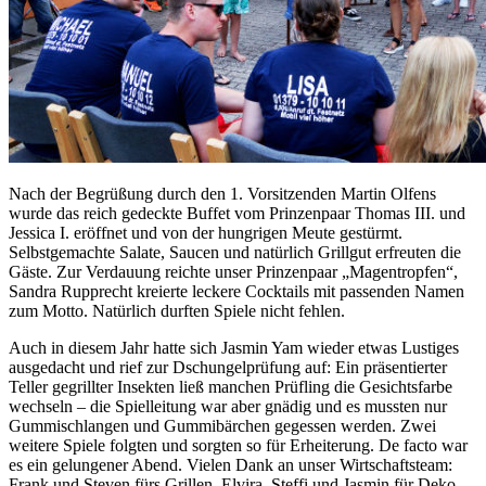
Nach der Begrüßung durch den 1. Vorsitzenden Martin Olfens
wurde das reich gedeckte Buffet vom Prinzenpaar Thomas III. und
Jessica I. eröffnet und von der hungrigen Meute gestürmt.
Selbstgemachte Salate, Saucen und natürlich Grillgut erfreuten die
Gäste. Zur Verdauung reichte unser Prinzenpaar „Magentropfen“,
Sandra Rupprecht kreierte leckere Cocktails mit passenden Namen
zum Motto. Natürlich durften Spiele nicht fehlen.
Auch in diesem Jahr hatte sich Jasmin Yam wieder etwas Lustiges
ausgedacht und rief zur Dschungelprüfung auf: Ein präsentierter
Teller gegrillter Insekten ließ manchen Prüfling die Gesichtsfarbe
wechseln – die Spielleitung war aber gnädig und es mussten nur
Gummischlangen und Gummibärchen gegessen werden. Zwei
weitere Spiele folgten und sorgten so für Erheiterung. De facto war
es ein gelungener Abend. Vielen Dank an unser Wirtschaftsteam:
Frank und Steven fürs Grillen, Elvira, Steffi und Jasmin für Deko