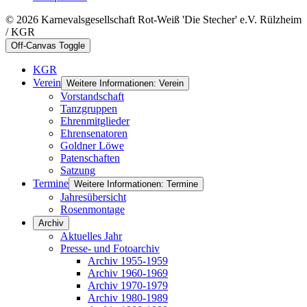
© 2026 Karnevalsgesellschaft Rot-Weiß 'Die Stecher' e.V. Rülzheim
/ KGR
Off-Canvas Toggle
KGR
Verein
Weitere Informationen: Verein
Vorstandschaft
Tanzgruppen
Ehrenmitglieder
Ehrensenatoren
Goldner Löwe
Patenschaften
Satzung
Termine
Weitere Informationen: Termine
Jahresübersicht
Rosenmontage
Archiv
Aktuelles Jahr
Presse- und Fotoarchiv
Archiv 1955-1959
Archiv 1960-1969
Archiv 1970-1979
Archiv 1980-1989