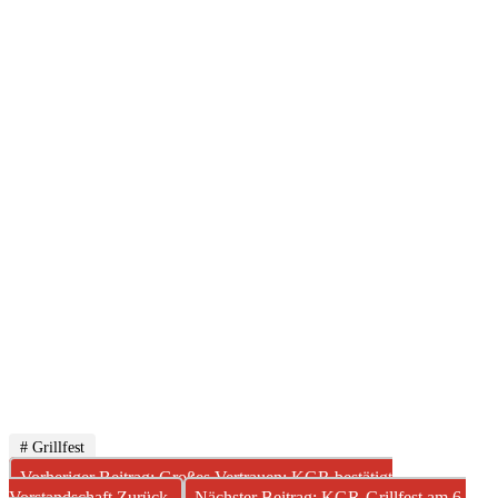
# Grillfest
Vorheriger Beitrag: Großes Vertrauen: KGR bestätigt
Vorstandschaft
Zurück
Nächster Beitrag: KGR-Grillfest am 6.