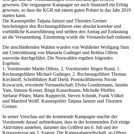
gewesen. Die vergangene Kampagne sei auch finanziell ein Erfolg
gewesen, so dass die KGR mit einem guten Polster in das Jahr 2019
starten kann.
Die Kassenprüfer Tatjana Jantzer und Thorsten Greiner
bescheinigten den Rechnungsführern eine absolut korrekte und
vorbildliche Kassenführung und stellten den Antrag auf Entlastung
an die Versammlung. Einstimmig wurde die Vorstandschaft entlastet.
Die anschließenden Wahlen wurden von Wahlleiter Wolfgang Sinn
mit Unterstützung von Manuela Gadinger und Bettina Olfens
souverän durchgeführt. Die Neuwahlen ergaben folgendes
Ergebnis:
1. Vorsitzender Martin Olfens, 2. Vorsitzender Jürgen Rund, 1.
Rechnungsführer Michael Gadinger, 2. Rechnungsführer Thomas
Kirchhoff, Schriftführer Ralf Diehl, Protokollführerin Nicole
Kowaczek, erweiterte Vorstandschaft: Elvira Gundermann, Jasmin
Yam, Simone Kerner, Birgit Kunzelmann, Michelle Pfeiffer,
Stefanie Pfister, Mario Rupprecht, Steven Schmitt, Frank Völkel
und Manfred Wolff. Kassenprüfer Tatjana Jantzer und Thorsten
Greiner.
In seiner Vorschau auf die kommende Kampagne machte der
Vorsitzende darauf aufmerksam, dass in der kommenden Zeit einige
Aktivitäten anstehen, darunter das Grillfest am 6. Juli und der
Kerweumzug am 3. August. Die Karnevalsgesellschaft, so Olfens,