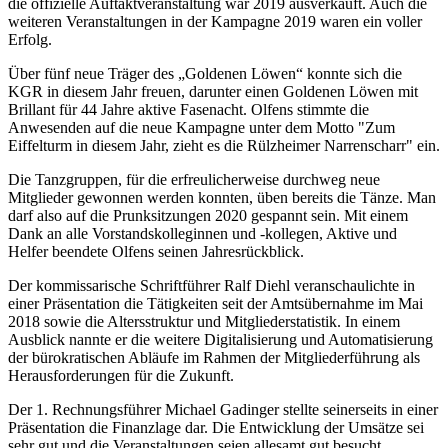
die offizielle Auftaktveranstaltung war 2019 ausverkauft. Auch die
weiteren Veranstaltungen in der Kampagne 2019 waren ein voller
Erfolg.
Über fünf neue Träger des „Goldenen Löwen“ konnte sich die
KGR in diesem Jahr freuen, darunter einen Goldenen Löwen mit
Brillant für 44 Jahre aktive Fasenacht. Olfens stimmte die
Anwesenden auf die neue Kampagne unter dem Motto "Zum
Eiffelturm in diesem Jahr, zieht es die Rülzheimer Narrenscharr" ein.
Die Tanzgruppen, für die erfreulicherweise durchweg neue
Mitglieder gewonnen werden konnten, üben bereits die Tänze. Man
darf also auf die Prunksitzungen 2020 gespannt sein. Mit einem
Dank an alle Vorstandskolleginnen und -kollegen, Aktive und
Helfer beendete Olfens seinen Jahresrückblick.
Der kommissarische Schriftführer Ralf Diehl veranschaulichte in
einer Präsentation die Tätigkeiten seit der Amtsübernahme im Mai
2018 sowie die Altersstruktur und Mitgliederstatistik. In einem
Ausblick nannte er die weitere Digitalisierung und Automatisierung
der bürokratischen Abläufe im Rahmen der Mitgliederführung als
Herausforderungen für die Zukunft.
Der 1. Rechnungsführer Michael Gadinger stellte seinerseits in einer
Präsentation die Finanzlage dar. Die Entwicklung der Umsätze sei
sehr gut und die Veranstaltungen seien allesamt gut besucht