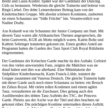
Bentz und Laura Kustrer. Später war der Gardetanz der Dancing
Girls zu bestaunen. Wiederum die gleiche Trainerin und betreut von
Birgit Liebel. Der dritte Leimersheimer Beitrag kam von der
Kindertrachten Gruppe. Mit absolut schönen Kostümen, zauberten
sie einen Schautanz um "Süße Früchte" hin. Verantwortlich war
Nadine Draftz.
Aus Kuhardt war ein Schautanz der Junior Company am Start. Mit
diesem Tanz waren alle Afrikanischen Themen angesprochen, die
beim Gastverein, KGR als Motto möglich waren. Katrin Boltz und
Kathrin Sehringer trainierten gekonnt ein. Einen großen Anteil am
Programm hatten die Garden des Tanz Sport Club Royal Rülzheim
eingenommen.
Der Gardetanz der Krönchen Garde machte da den Auftakt. Gefeiert
von den vielen anwesenden Fans, zeigten die Mädchen was sie
drauf haben und dies war allerhand. Eine Mitinitiatorin der
Südpfälzer Kinderfasenacht, Karin Franck-Löhle, trainiert die
Gruppe zusammen mit Vanessa Deutsch. Die gleiche Trainerin hatte
mit dieser Garde auch noch einen Schautanz zu bieten: ein Besuch
im Zirkus Royal. Mit vielen tollen Kostümen und einem agilen
Tanz, verzauberten sie die Zuschauer. Dies gelang auch den
Ausführenden des dritten Tanz Auftritts des TSC, der Princess
Garde. Phönix aus der Asche war der Titel und dies brachten sie
gekonnt rüber. Die prächtigen Kostüme untermalten diesen Auftritt.