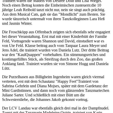
Trainiert waren die Mädels von Desirée Dollt und Lisa Wiegel.
Noch einen Betrag konten die Einheimischen zusteuern:die 10
jährige Leah Reibold tanzt nicht nur, nein sie singt auch prächtig.
Aus dem Musical Cats, gab sie das "Mondlicht" zum Besten. Sie
wurde tänzerisch untermalt von ihren Tanzkolleginnen Lara Heß
und Jasmin Winter.
Die Froschköpp aus Offenbach zeigten sich ebenfalls sehr engagiert
bei dieser Veranstaltung. Erst mal mit einer Kinderbütt der Familie
Feld, Vortragende waren Shannon und David, einstudiert war es
von Ute Feld. Klasse beitrag auch vom Tanpaar Laura Meyer und
Jens Adel, die trainiert wurden von Daniela Lutz. Der dritte Beitrag
war den "KaulQuappen" vorbehalten. Ein stimmungsreiches und
kostümgefülltes Stück, als Streifzug durch den Zoo, das großen
Anklang fand. Trainiert wurden sie von Simone Hugg und Daniela
Lütz.
Die Purzelhasen aus Billigheim Ingenheim waren gleich viermal
vertreten, erst mit dem Schautanz "Happy Feet"Trainiert von
Sabrina Gehrlein und Diana Mojses, später mit dem Gardetanz der
Mini Gardistinnen. und dann noch vom glänzenden Tanzmariechen
Juliane Sarter. Und schließlich mit einer Bütt um die
Schwesternliebe, die Johannes Jakob gekonnt vortrug.
Der LCV Landau war ebenfalls gleich drei mal in der Dampfnudel.
Zuerst mit der Tanzmarie Madeleine Quirin, trainiert von Karin