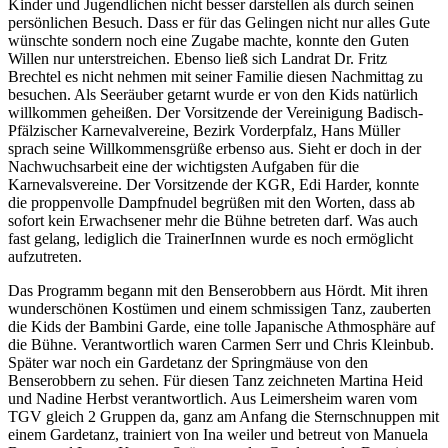
Kinder und Jugendlichen nicht besser darstellen als durch seinen
persönlichen Besuch. Dass er für das Gelingen nicht nur alles Gute
wünschte sondern noch eine Zugabe machte, konnte den Guten
Willen nur unterstreichen. Ebenso ließ sich Landrat Dr. Fritz
Brechtel es nicht nehmen mit seiner Familie diesen Nachmittag zu
besuchen. Als Seeräuber getarnt wurde er von den Kids natürlich
willkommen geheißen. Der Vorsitzende der Vereinigung Badisch-
Pfälzischer Karnevalvereine, Bezirk Vorderpfalz, Hans Müller
sprach seine Willkommensgrüße erbenso aus. Sieht er doch in der
Nachwuchsarbeit eine der wichtigsten Aufgaben für die
Karnevalsvereine. Der Vorsitzende der KGR, Edi Harder, konnte
die proppenvolle Dampfnudel begrüßen mit den Worten, dass ab
sofort kein Erwachsener mehr die Bühne betreten darf. Was auch
fast gelang, lediglich die TrainerInnen wurde es noch ermöglicht
aufzutreten.
Das Programm begann mit den Benserobbern aus Hördt. Mit ihren
wunderschönen Kostümen und einem schmissigen Tanz, zauberten
die Kids der Bambini Garde, eine tolle Japanische Athmosphäre auf
die Bühne. Verantwortlich waren Carmen Serr und Chris Kleinbub.
Später war noch ein Gardetanz der Springmäuse von den
Benserobbern zu sehen. Für diesen Tanz zeichneten Martina Heid
und Nadine Herbst verantwortlich. Aus Leimersheim waren vom
TGV gleich 2 Gruppen da, ganz am Anfang die Sternschnuppen mit
einem Gardetanz, trainiert von Ina weiler und betreut von Manuela