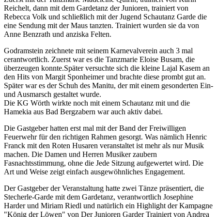
Reichelt, dann mit dem Gardetanz der Junioren, trainiert von
Rebecca Volk und schließlich mit der Jugend Schautanz Garde die
eine Sendung mit der Maus tanzten. Trainiert wurden sie da von
Anne Benzrath und anziska Felten.
Godramstein zeichnete mit seinem Karnevalverein auch 3 mal
cerantwortlich. Zuerst war es die Tanzmarie Eloise Busam, die
überzeugen konnte.Später versuchte sich die kleine Lajal Kasem an
den Hits von Margit Sponheimer und brachte diese prombt gut an.
Später war es der Schuh des Manitu, der mit einem gesonderten Ein-
und Ausmarsch gestaltet wurde.
Die KG Wörth wirkte noch mit einem Schautanz mit und die
Hamekia aus Bad Bergzabern war auch aktiv dabei.
Die Gastgeber hatten erst mal mit der Band der Freiwilligen
Feuerwehr für den richtigen Rahmen gesorgt. Was nämlich Henric
Franck mit den Roten Husaren veranstaltet ist mehr als nur Musik
machen. Die Damen und Herren Musiker zaubern
Fasnachtsstimmung, ohne die Jede Sitzung aufgewertet wird. Die
Art und Weise zeigt einfach ausgewöhnliches Engagement.
Der Gastgeber der Veranstaltung hatte zwei Tänze präsentiert, die
Stecherle-Garde mit dem Gardetanz, verantwortlich Josephine
Harder und Miriam Riedl und natürlich ein Highlight der Kampagne
"König der Löwen" von Der Junioren Garder Trainiert von Andrea