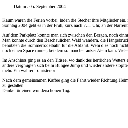
Datum : 05. September 2004
Kaum waren die Ferien vorbei, luden die Stecher ihre Mitglieder ein
Sonntag 2004 geht es in der Früh, kurz nach 7.11 Uhr, an der Narren
Auf dem Parkplatz konnte man sich zwischen den Bergen, noch einmal 
Man konnte durch den Beschaulichen Wald wandern, die Hängebrücke ü
benutzten die Sommerrodelbahn für die Abfahrt. Wem dies noch nicht 
noch einen Space runner, bei dem so mancher außer Atem kam. Viele we
Im Anschluss ging es an den Titisee, wo dank des herrlichen Wetters e
andere vergnügten sich beim Bungee Jump und wieder andere stopfte
mehr. Ein wahrer Touristenor
Nach dem gemeinsamen Kaffee ging die Fahrt wieder Richtung Heimat.
zu gestalten.
Danke für einen wunderschönen Tag.