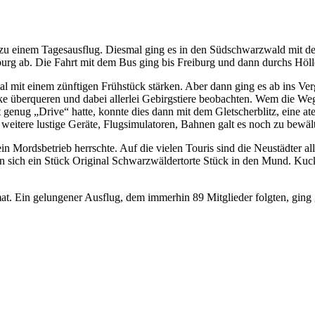
, zu einem Tagesausflug. Diesmal ging es in den Südschwarzwald mit d
burg ab. Die Fahrt mit dem Bus ging bis Freiburg und dann durchs Höll
mit einem zünftigen Frühstück stärken. Aber dann ging es ab ins Verg
berqueren und dabei allerlei Gebirgstiere beobachten. Wem die Wege z
genug „Drive“ hatte, konnte dies dann mit dem Gletscherblitz, eine a
itere lustige Geräte, Flugsimulatoren, Bahnen galt es noch zu bewälti
in Mordsbetrieb herrschte. Auf die vielen Touris sind die Neustädter a
n sich ein Stück Original Schwarzwäldertorte Stück in den Mund. Kuc
 Ein gelungener Ausflug, dem immerhin 89 Mitglieder folgten, ging ge