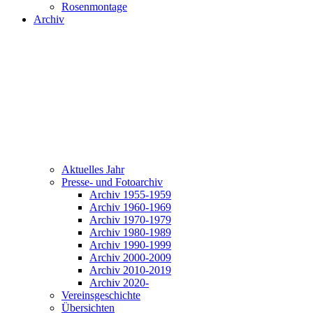
Rosenmontage
Archiv
Aktuelles Jahr
Presse- und Fotoarchiv
Archiv 1955-1959
Archiv 1960-1969
Archiv 1970-1979
Archiv 1980-1989
Archiv 1990-1999
Archiv 2000-2009
Archiv 2010-2019
Archiv 2020-
Vereinsgeschichte
Übersichten