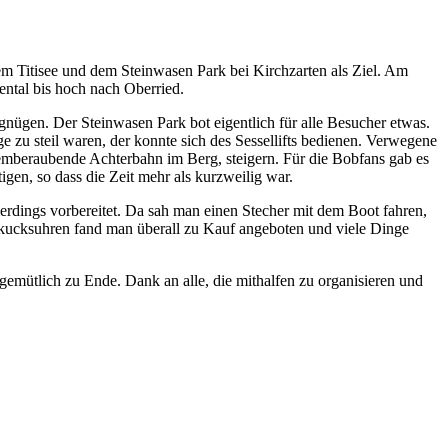
em Titisee und dem Steinwasen Park bei Kirchzarten als Ziel. Am
ental bis hoch nach Oberried.
nügen. Der Steinwasen Park bot eigentlich für alle Besucher etwas.
u steil waren, der konnte sich des Sessellifts bedienen. Verwegene
temberaubende Achterbahn im Berg, steigern. Für die Bobfans gab es
gen, so dass die Zeit mehr als kurzweilig war.
llerdings vorbereitet. Da sah man einen Stecher mit dem Boot fahren,
kucksuhren fand man überall zu Kauf angeboten und viele Dinge
mütlich zu Ende. Dank an alle, die mithalfen zu organisieren und