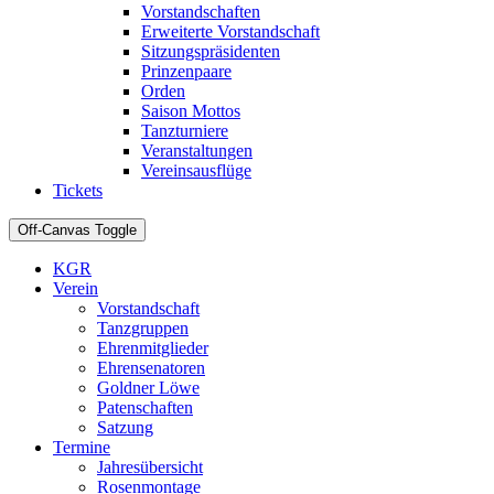
Vorstandschaften
Erweiterte Vorstandschaft
Sitzungspräsidenten
Prinzenpaare
Orden
Saison Mottos
Tanzturniere
Veranstaltungen
Vereinsausflüge
Tickets
Off-Canvas Toggle
KGR
Verein
Vorstandschaft
Tanzgruppen
Ehrenmitglieder
Ehrensenatoren
Goldner Löwe
Patenschaften
Satzung
Termine
Jahresübersicht
Rosenmontage