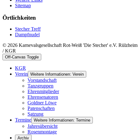
Sitemap
Örtlichkeiten
Stecher Treff
Dampfnudel
© 2026 Karnevalsgesellschaft Rot-Weiß 'Die Stecher' e.V. Rülzheim
/ KGR
Off-Canvas Toggle
KGR
Verein
Weitere Informationen: Verein
Vorstandschaft
Tanzgruppen
Ehrenmitglieder
Ehrensenatoren
Goldner Löwe
Patenschaften
Satzung
Termine
Weitere Informationen: Termine
Jahresübersicht
Rosenmontage
Archiv