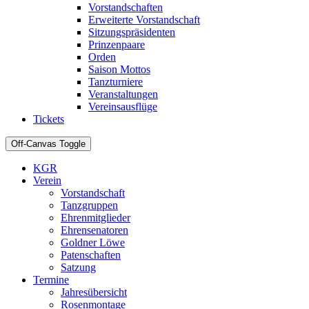
Vorstandschaften
Erweiterte Vorstandschaft
Sitzungspräsidenten
Prinzenpaare
Orden
Saison Mottos
Tanzturniere
Veranstaltungen
Vereinsausflüge
Tickets
Off-Canvas Toggle
KGR
Verein
Vorstandschaft
Tanzgruppen
Ehrenmitglieder
Ehrensenatoren
Goldner Löwe
Patenschaften
Satzung
Termine
Jahresübersicht
Rosenmontage