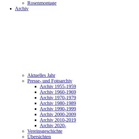
Rosenmontage
Archiv
Aktuelles Jahr
Presse- und Fotoarchiv
Archiv 1955-1959
Archiv 1960-1969
Archiv 1970-1979
Archiv 1980-1989
Archiv 1990-1999
Archiv 2000-2009
Archiv 2010-2019
Archiv 2020-
Vereinsgeschichte
Übersichten