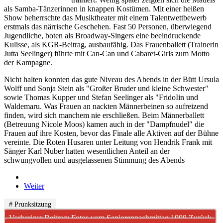
als Samba-Tänzerinnen in knappen Kostümen. Mit einer heißen
Show beherrschte das Musiktheater mit einem Talentwettbewerb
erstmals das närrische Geschehen. Fast 50 Personen, überwiegend
Jugendliche, boten als Broadway-Singers eine beeindruckende
Kulisse, als KGR-Beitrag, ausbaufähig. Das Frauenballett (Trainerin
Jutta Seelinger) führte mit Can-Can und Cabaret-Girls zum Motto
der Kampagne.
Nicht halten konnten das gute Niveau des Abends in der Bütt Ursula
Wolff und Sonja Stein als "Großer Bruder und kleine Schwester"
sowie Thomas Kupper und Stefan Seelinger als "FridoIin und
Waldemaru. Was Frauen an nackten Männerbeinen so aufreizend
finden, wird sich manchem nie erschließen. Beim Männerballett
(Betreuung Nicole Moos) kamen auch in der "Dampfnudel" die
Frauen auf ihre Kosten, bevor das Finale alle Aktiven auf der Bühne
vereinte. Die Roten Husaren unter Leitung von Hendrik Frank mit
Sänger Karl Nuber hatten wesentlichen Anteil an der
schwungvollen und ausgelassenen Stimmung des Abends
Weiter
# Prunksitzung
Vorheriger Beitrag: Fotos vom Seniorennachmittag 1998
Zurück