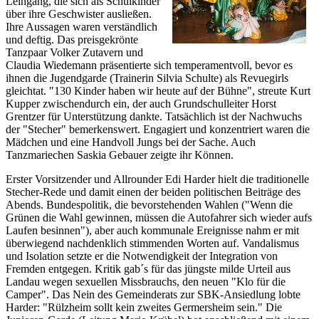
Leingang, die sich als Schulkinder
über ihre Geschwister ausließen.
Ihre Aussagen waren verständlich
und deftig. Das preisgekrönte
Tanzpaar Volker Zutavern und
Claudia Wiedemann präsentierte sich temperamentvoll, bevor es
ihnen die Jugendgarde (Trainerin Silvia Schulte) als Revuegirls
gleichtat. "130 Kinder haben wir heute auf der Bühne", streute Kurt
Kupper zwischendurch ein, der auch Grundschulleiter Horst
Grentzer für Unterstützung dankte. Tatsächlich ist der Nachwuchs
der "Stecher" bemerkenswert. Engagiert und konzentriert waren die
Mädchen und eine Handvoll Jungs bei der Sache. Auch
Tanzmariechen Saskia Gebauer zeigte ihr Können.
Erster Vorsitzender und Allrounder Edi Harder hielt die traditionelle
Stecher-Rede und damit einen der beiden politischen Beiträge des
Abends. Bundespolitik, die bevorstehenden Wahlen ("Wenn die
Grünen die Wahl gewinnen, müssen die Autofahrer sich wieder aufs
Laufen besinnen"), aber auch kommunale Ereignisse nahm er mit
überwiegend nachdenklich stimmenden Worten auf. Vandalismus
und Isolation setzte er die Notwendigkeit der Integration von
Fremden entgegen. Kritik gab´s für das jüngste milde Urteil aus
Landau wegen sexuellen Missbrauchs, den neuen "Klo für die
Camper". Das Nein des Gemeinderats zur SBK-Ansiedlung lobte
Harder: "Rülzheim sollt kein zweites Germersheim sein." Die