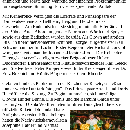
animieren und sorgte auch während der einzelnen Programmpunkte
für ausgelassene Stimmung. Ein viel versprechender Auftakt.
Mit Kennerblick verfolgten die Elferräte und Prinzenpaare der
Karnevalsvereine aus Bellheim, Berg und Herxheim das
Geschehen. Am Ende mischten sie sich gar unter die Elferräte auf
der Bühne. Auch Abordnungen der Narren aus Wörth und Speyer
sowie aus dem Badischen wurden begrüßt. Als Clown auf großem
Fuß - in überdimensionierten Schuhen - sorgte Bürgermeister Karl
Schwindhammer für Lacher. Erster Beigeordneter Richard Dörzapf
war ganz Gentleman, im Johannes-Heesters-Look. Die Reihe der
Ehrengäste vervollständigen zweiter Beigeordneter Hubert
Dudenhöffer, Ehrensenator und Kulturkreisvorsitzender Karl Geeck,
sein Stellvertreter Peter Kupper sowie dritter Kreisbeigeordneter Dr.
Fritz Brechtel und Hördts Bürgermeister Gerd Rheude.
Gefallen fand das Publikum an der Rülzheimer Rakete, es ließ sie
immer wieder lautstark "steigen". Das Prinzenpaar Axel I. und Doris
II. eröffnete die Sitzung. Zu Beginn tummelten, sich unzählige
Clowns auf der Bühne. Die Minis und die Bambini-Garde unter
Leitung von Ursula Wolff ernteten für ihren Tanz gleich die erste
offizielle Rakete.
Die undankbare
Aufgabe des ersten Büttenbeitrags
hatten die Nachwuchskarnevalisten
Josephine Harder und Mathias