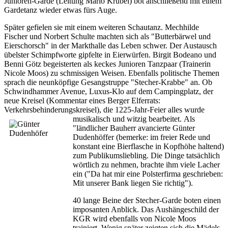
Junioren-Garde (Leitung Mario Krübel) bot anschließend mit einem
Gardetanz wieder etwas fürs Auge.
Später gefielen sie mit einem weiteren Schautanz. Mechhilde
Fischer und Norbert Schulte machten sich als "Butterbärwel und
Eierschorsch" in der Markthalle das Leben schwer. Der Austausch
übelster Schimpfworte gipfelte in Eierwürfen. Birgit Bodeano und
Benni Götz begeisterten als keckes Junioren Tanzpaar (Trainerin
Nicole Moos) zu schmissigen Weisen. Ebenfalls politische Themen
sprach die neunköpfige Gesangstruppe "Stecher-Krabbe" an. Ob
Schwindhammer Avenue, Luxus-Klo auf dem Campingplatz, der
neue Kreisel (Kommentar eines Berger Elferrats:
Verkehrsbehinderungskreisel), die 1225-Jahr-Feier alles wurde
musikalisch und witzig bearbeitet.
Als
"ländlicher Bauherr avancierte Günter
Dudenhöffer (bemerke: im freier Rede und
konstant eine Bierflasche in Kopfhöhe haltend)
zum Publikumsliebling. Die Dinge tatsächlich
wörtlich zu nehmen, brachte ihm viele Lacher
ein ("Da hat mir eine Polsterfirma geschrieben:
Mit unserer Bank liegen Sie richtig").
40 lange Beine der Stecher-Garde boten einen
imposanten Anblick. Das Aushängeschild der
KGR wird ebenfalls von Nicole Moos
trainiert. Wenig später zeigten sich die Mädels