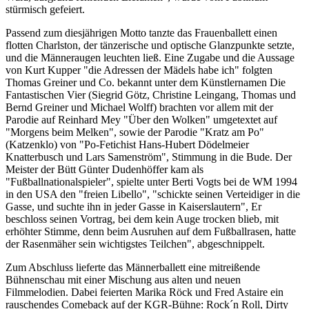
stürmisch gefeiert.
Passend zum diesjährigen Motto tanzte das Frauenballett einen
flotten Charlston, der tänzerische und optische Glanzpunkte setzte,
und die Männeraugen leuchten ließ. Eine Zugabe und die Aussage
von Kurt Kupper "die Adressen der Mädels habe ich" folgten
Thomas Greiner und Co. bekannt unter dem Künstlernamen Die
Fantastischen Vier (Siegrid Götz, Christine Leingang, Thomas und
Bernd Greiner und Michael Wolff) brachten vor allem mit der
Parodie auf Reinhard Mey "Über den Wolken" umgetextet auf
"Morgens beim Melken", sowie der Parodie "Kratz am Po"
(Katzenklo) von "Po-Fetichist Hans-Hubert Dödelmeier
Knatterbusch und Lars Samenström", Stimmung in die Bude. Der
Meister der Bütt Günter Dudenhöffer kam als
"Fußballnationalspieler", spielte unter Berti Vogts bei de WM 1994
in den USA den "freien Libello", "schickte seinen Verteidiger in die
Gasse, und suchte ihn in jeder Gasse in Kaiserslautern", Er
beschloss seinen Vortrag, bei dem kein Auge trocken blieb, mit
erhöhter Stimme, denn beim Ausruhen auf dem Fußballrasen, hatte
der Rasenmäher sein wichtigstes Teilchen", abgeschnippelt.
Zum Abschluss lieferte das Männerballett eine mitreißende
Bühnenschau mit einer Mischung aus alten und neuen
Filmmelodien. Dabei feierten Marika Röck und Fred Astaire ein
rauschendes Comeback auf der KGR-Bühne: Rock´n Roll, Dirty