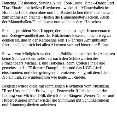
Dancing, Flashdance, Staying Alive, Foot-Loose, Break-Dance und
"Das Finale" mit heißen Rhythmen - wobei das Männerballett im
Honolulu Look oben ohne und mit Baströckchen die Frauenherzen
zum schmelzen brachte - ließen die Bühnenbretterwackeln. Auch
der Männerballett-Fanclub war nun vollends dem Häuschen.
Sitzungspräsident Kurt Kupper, der mit einmaligen Kommentaren
und Redegewandtheit aus der Rülzheimer Fasenacht nicht weg zu
denken ist, und in der Kampagne sein 11-jähriges Amtsjubiläum
feiert, bedankte sich bei allen Akteuren vor und hinter der Bühne.
So war von Müdigkeit weder beim Publikum noch bei den Akteuren
keine Spur zu sehen, selbst als nach den Schlußworten des
Prinzenpaars Michael I. und Isabella I. beim großen Finale alle
gemeinsam das "Rilzemer Dampfnudel- und das KGR-Lied"
einstimmten, und eine gelungene Premierensitzung mit dem Lied
,So ein Tag, so wunderschön wie heute ... , endete.
Begleitet wurde diese mit schmissigen Rhythmen vom Musikzug
"Rote Husaren" der Freiwilligen Feuerwehr Rülzheim unter der
Leitung von Michael Döll, die mit ihren Sängern Werner Nuber und
Hubert Kupper immer wieder die Stimmung mit Schunkelrunden
und Stimmungsliedern anheizten.