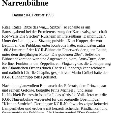
Narrenbühne
Datum : 04. Februar 1995
Ritze, Ratze, Ritze das war,... Spitze", so schallte es am
Samstagabend bei der Premierensitzung der Karnevalsgesellschaft
Rot-Weiss Die Stecher" Rülzheim im Freizeithaus, Dampfnudel".
Unter der Leitung von Sitzungspräsident Kurt Kupper, der von
Beginn an das Publikum unter Kontrolle hatte, entzündeten zirka
160 Akteure auf der KGR-Bühne ein Feuerwerk der guten Laune,
unter dem diesjährigen Motto" Die goldenen 20er". Selbst die
Bühnendekoration war eine Augenweide, vom, Avus-Turm, dem
Berliner Funkturm, der Zeppelin, ein Flugzeug das die Überquerung
des Atlantischen Ozeans durch Charles Lindbergh kennzeichnete
und natürlich Charlie Chaplin, gespielt von Mario Grübel hatte der
KGR Bühnentrupp tolles geleistet.
Nach dem glanzvollem Einmarsch des Elferrats, dem Prinzenpaar
und seinem Gefolge, begrüßte Prinz Michael I, und seine
Lieblichkeit Prinzessin Isabella I. das närrische Volk. Jetzt war die
KGR-Narrenbühne vorbereitet für das originelle Opening der
"Kleinen Strolche". Der jüngste KGR-Nachwuchs zeigte keinerlei
Lampenfieber und eroberte mit herzerfrischender Kindlichkeit und
Spontaneität das Publikum. Als Vereinssymbol "Der Stecher"