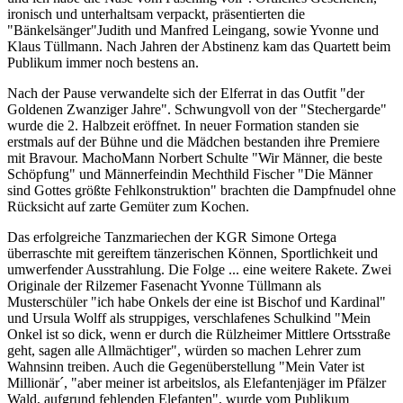
ironisch und unterhaltsam verpackt, präsentierten die
"Bänkelsänger"Judith und Manfred Leingang, sowie Yvonne und
Klaus Tüllmann. Nach Jahren der Abstinenz kam das Quartett beim
Publikum immer noch bestens an.
Nach der Pause verwandelte sich der Elferrat in das Outfit "der
Goldenen Zwanziger Jahre". Schwungvoll von der "Stechergarde"
wurde die 2. Halbzeit eröffnet. In neuer Formation standen sie
erstmals auf der Bühne und die Mädchen bestanden ihre Premiere
mit Bravour. MachoMann Norbert Schulte "Wir Männer, die beste
Schöpfung" und Männerfeindin Mechthild Fischer "Die Männer
sind Gottes größte Fehlkonstruktion" brachten die Dampfnudel ohne
Rücksicht auf zarte Gemüter zum Kochen.
Das erfolgreiche Tanzmariechen der KGR Simone Ortega
überraschte mit gereiftem tänzerischen Können, Sportlichkeit und
umwerfender Ausstrahlung. Die Folge ... eine weitere Rakete. Zwei
Originale der Rilzemer Fasenacht Yvonne Tüllmann als
Musterschüler "ich habe Onkels der eine ist Bischof und Kardinal"
und Ursula Wolff als struppiges, verschlafenes Schulkind "Mein
Onkel ist so dick, wenn er durch die Rülzheimer Mittlere Ortsstraße
geht, sagen alle Allmächtiger", würden so machen Lehrer zum
Wahnsinn treiben. Auch die Gegenüberstellung "Mein Vater ist
Millionär´, "aber meiner ist arbeitslos, als Elefantenjäger im Pfälzer
Wald, aufgrund fehlenden Elefanten", wurde vom Publikum