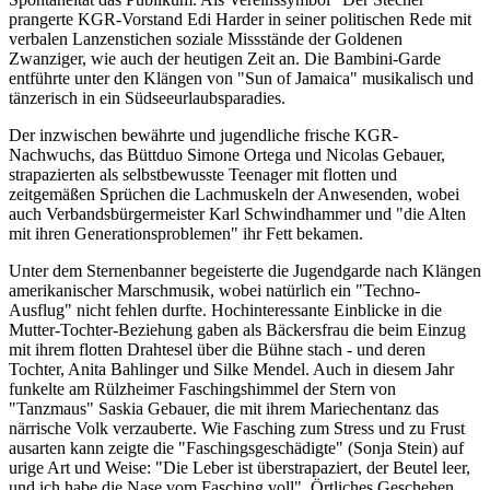
prangerte KGR-Vorstand Edi Harder in seiner politischen Rede mit
verbalen Lanzenstichen soziale Missstände der Goldenen
Zwanziger, wie auch der heutigen Zeit an. Die Bambini-Garde
entführte unter den Klängen von "Sun of Jamaica" musikalisch und
tänzerisch in ein Südseeurlaubsparadies.
Der inzwischen bewährte und jugendliche frische KGR-
Nachwuchs, das Büttduo Simone Ortega und Nicolas Gebauer,
strapazierten als selbstbewusste Teenager mit flotten und
zeitgemäßen Sprüchen die Lachmuskeln der Anwesenden, wobei
auch Verbandsbürgermeister Karl Schwindhammer und "die Alten
mit ihren Generationsproblemen" ihr Fett bekamen.
Unter dem Sternenbanner begeisterte die Jugendgarde nach Klängen
amerikanischer Marschmusik, wobei natürlich ein "Techno-
Ausflug" nicht fehlen durfte. Hochinteressante Einblicke in die
Mutter-Tochter-Beziehung gaben als Bäckersfrau die beim Einzug
mit ihrem flotten Drahtesel über die Bühne stach - und deren
Tochter, Anita Bahlinger und Silke Mendel. Auch in diesem Jahr
funkelte am Rülzheimer Faschingshimmel der Stern von
"Tanzmaus" Saskia Gebauer, die mit ihrem Mariechentanz das
närrische Volk verzauberte. Wie Fasching zum Stress und zu Frust
ausarten kann zeigte die "Faschingsgeschädigte" (Sonja Stein) auf
urige Art und Weise: "Die Leber ist überstrapaziert, der Beutel leer,
und ich habe die Nase vom Fasching voll". Örtliches Geschehen,