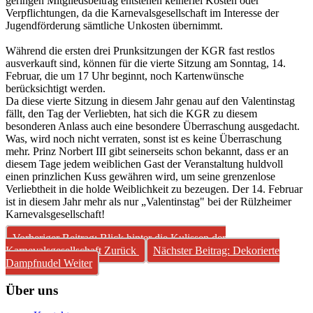
geringen Mitgliedsbeitrag entstehen keinerlei Kosten oder
Verpflichtungen, da die Karnevalsgesellschaft im Interesse der
Jugendförderung sämtliche Unkosten übernimmt.
Während die ersten drei Prunksitzungen der KGR fast restlos
ausverkauft sind, können für die vierte Sitzung am Sonntag, 14.
Februar, die um 17 Uhr beginnt, noch Kartenwünsche
berücksichtigt werden.
Da diese vierte Sitzung in diesem Jahr genau auf den Valentinstag
fällt, den Tag der Verliebten, hat sich die KGR zu diesem
besonderen Anlass auch eine besondere Überraschung ausgedacht.
Was, wird noch nicht verraten, sonst ist es keine Überraschung
mehr. Prinz Norbert III gibt seinerseits schon bekannt, dass er an
diesem Tage jedem weiblichen Gast der Veranstaltung huldvoll
einen prinzlichen Kuss gewähren wird, um seine grenzenlose
Verliebtheit in die holde Weiblichkeit zu bezeugen. Der 14. Februar
ist in diesem Jahr mehr als nur „Valentinstag" bei der Rülzheimer
Karnevalsgesellschaft!
Vorheriger Beitrag: Blick hinter die Kulissen der
Karnevalsgesellschaft
Zurück
Nächster Beitrag: Dekorierte
Dampfnudel
Weiter
Über uns