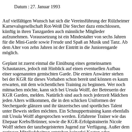
Datum : 27. Januar 1993
Auf vielfältigen Wunsch hat sich die Vereinsführung der Rülzheimer
Karnevalsgesellschaft Rot-Weiß Die Stecher dazu entschlossen,
künftig in ihren Tanzgarden auch männliche Mitglieder
aufzunehmen. Voraussetzung ist ein Mindestalter von sechs Jahren
für die Mini-Garde sowie Freude und Spaß an Musik und Tanz. Ab
dem Alter von zehn Jahren ist der Eintritt in die Juniorengarde
möglich.
Geplant ist zuerst einmal die Einübung eines gemeinsamen
Schautanzes, jedoch mit Hinblick auf einen eventuellen Aufbau
einer sogenannten gemischten Garde. Die ersten Anwärter stehen
bei der KGR für dieses Vorhaben schon bereit und können es kaum
erwarten, mit dem wöchentlichen Training zu beginnen. Wer noch
mitmachen möchte, kann sich bei Ursula Wolff, der Betreuerin der
KGR Garden, melden. Natürlich sind auch noch jederzeit Mädchen
jeden Alters willkommen, die in den schicken Uniformen der
Stechergarde glänzen und ihr tänzerisches und sportliches Talent
unter Beweis stellen möchten. Ein Schnuppertraining kann ebenfalls
mit Ursula Wolff abgesprochen werden. Erfahrene Trainer wie das
Ehepaar Krebs/Brünner, sowie die KGR-Erfolgstrainerin Nicole
Wolff stehen der tanzbegeisterten Jugend zur Verfügung. Außer dem