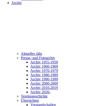
Archiv
Aktuelles Jahr
Presse- und Fotoarchiv
Archiv 1955-1959
Archiv 1960-1969
Archiv 1970-1979
Archiv 1980-1989
Archiv 1990-1999
Archiv 2000-2009
Archiv 2010-2019
Archiv 2020-
Vereinsgeschichte
Übersichten
Vorstandschaften