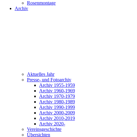
Rosenmontage
Archiv
Aktuelles Jahr
Presse- und Fotoarchiv
Archiv 1955-1959
Archiv 1960-1969
Archiv 1970-1979
Archiv 1980-1989
Archiv 1990-1999
Archiv 2000-2009
Archiv 2010-2019
Archiv 2020-
Vereinsgeschichte
Übersichten