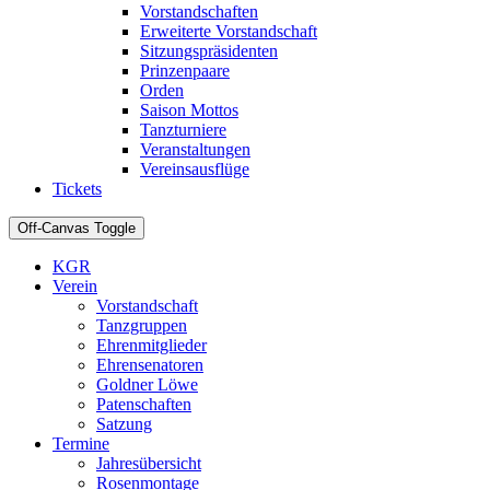
Vorstandschaften
Erweiterte Vorstandschaft
Sitzungspräsidenten
Prinzenpaare
Orden
Saison Mottos
Tanzturniere
Veranstaltungen
Vereinsausflüge
Tickets
Off-Canvas Toggle
KGR
Verein
Vorstandschaft
Tanzgruppen
Ehrenmitglieder
Ehrensenatoren
Goldner Löwe
Patenschaften
Satzung
Termine
Jahresübersicht
Rosenmontage