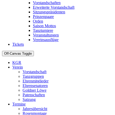
Vorstandschaften
Erweiterte Vorstandschaft
Sitzungspräsidenten
Prinzenpaare
Orden
Saison Mottos
Tanzturniere
Veranstaltungen
Vereinsausflüge
Tickets
Off-Canvas Toggle
KGR
Verein
Vorstandschaft
Tanzgruppen
Ehrenmitglieder
Ehrensenatoren
Goldner Löwe
Patenschaften
Satzung
Termine
Jahresübersicht
Rosenmontage