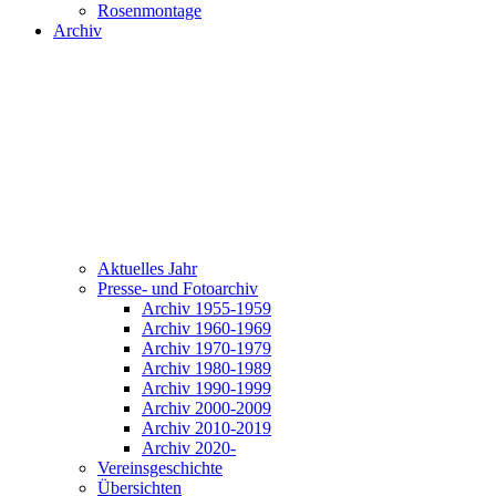
Rosenmontage
Archiv
Aktuelles Jahr
Presse- und Fotoarchiv
Archiv 1955-1959
Archiv 1960-1969
Archiv 1970-1979
Archiv 1980-1989
Archiv 1990-1999
Archiv 2000-2009
Archiv 2010-2019
Archiv 2020-
Vereinsgeschichte
Übersichten