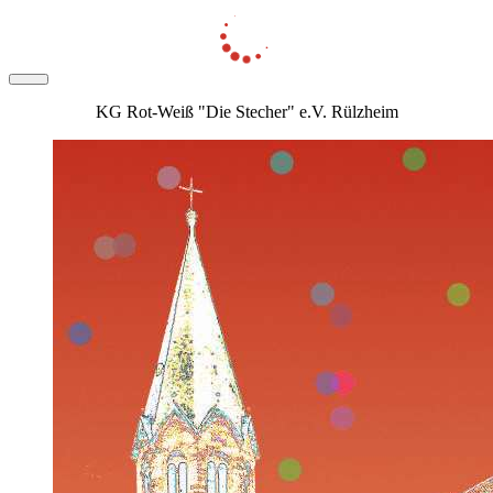
KG Rot-Weiß "Die Stecher" e.V. Rülzheim