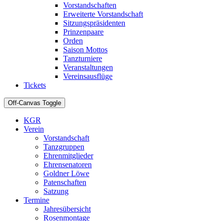
Vorstandschaften
Erweiterte Vorstandschaft
Sitzungspräsidenten
Prinzenpaare
Orden
Saison Mottos
Tanzturniere
Veranstaltungen
Vereinsausflüge
Tickets
Off-Canvas Toggle
KGR
Verein
Vorstandschaft
Tanzgruppen
Ehrenmitglieder
Ehrensenatoren
Goldner Löwe
Patenschaften
Satzung
Termine
Jahresübersicht
Rosenmontage