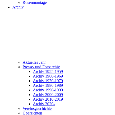
Rosenmontage
Archiv
Aktuelles Jahr
Presse- und Fotoarchiv
Archiv 1955-1959
Archiv 1960-1969
Archiv 1970-1979
Archiv 1980-1989
Archiv 1990-1999
Archiv 2000-2009
Archiv 2010-2019
Archiv 2020-
Vereinsgeschichte
Übersichten