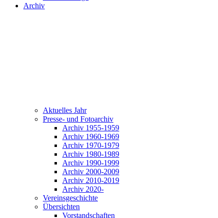
Archiv
Aktuelles Jahr
Presse- und Fotoarchiv
Archiv 1955-1959
Archiv 1960-1969
Archiv 1970-1979
Archiv 1980-1989
Archiv 1990-1999
Archiv 2000-2009
Archiv 2010-2019
Archiv 2020-
Vereinsgeschichte
Übersichten
Vorstandschaften