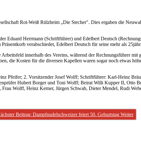
algesellschaft Rot-Weiß Rülzheim „Die Stecher". Dies ergaben die Neu
er Eduard Herrmann (Schriftführer) und Edelbert Deutsch (Rechnungsfü
Präsentkorb verabschiedet, Edelbert Deutsch für seine mehr als 25jähri
e Arbeitsfeld innerhalb des Vereins, während der Rechnungsführer mit 
, die Kosten für die diversen Kapellen waren sogar noch etwas höher
z Pfeifer; 2. Vorsitzender Josef Wolff; Schriftführer: Karl-Heinz Brä
prüfer Hubert Borger und Toni Wolff; Beirat Willi Kupper II, Otto Br
 Frau Wolff, Heinz Kerner, Jürgen Schwab, Dieter Mendel, Rudi Weber, 
ächster Beitrag: Dampfnudelschweizer feiert 50. Geburtstag
Weiter