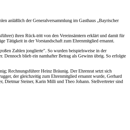
wahlen anläßlich der Generalversammlung im Gasthaus „Bayrischer
hrer) ihren Rück-tritt von den Vereinsämtern erklärt und damit für
ge Tätigkeit in der Vorstandschaft zum Ehrenmitglied ernannt.
großen Zahlen jonglierte". So wurden beispielsweise in der
. Dennoch blieb ein namhafter Betrag als Gewinn übrig. So erfolgte
unig; Rechnungsführer Heinz Bräunig. Der Ehrenrat setzt sich
ugger, der gleichzeitig zum Ehrenmitglied ernannt wurde, Gerhard
Dietmar Steiner, Karin Milli und Theo Johann. Stellvertreter sind