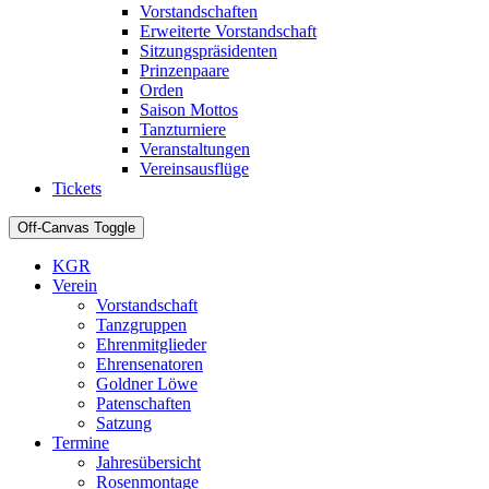
Vorstandschaften
Erweiterte Vorstandschaft
Sitzungspräsidenten
Prinzenpaare
Orden
Saison Mottos
Tanzturniere
Veranstaltungen
Vereinsausflüge
Tickets
Off-Canvas Toggle
KGR
Verein
Vorstandschaft
Tanzgruppen
Ehrenmitglieder
Ehrensenatoren
Goldner Löwe
Patenschaften
Satzung
Termine
Jahresübersicht
Rosenmontage