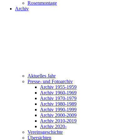
Rosenmontage
Archiv
Aktuelles Jahr
Presse- und Fotoarchiv
Archiv 1955-1959
Archiv 1960-1969
Archiv 1970-1979
Archiv 1980-1989
Archiv 1990-1999
Archiv 2000-2009
Archiv 2010-2019
Archiv 2020-
Vereinsgeschichte
Übersichten