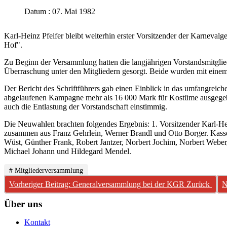
Datum : 07. Mai 1982
Karl-Heinz Pfeifer bleibt weiterhin erster Vorsitzender der Karnev
Hof".
Zu Beginn der Versammlung hatten die langjährigen Vorstandsmitglied
Überraschung unter den Mitgliedern gesorgt. Beide wurden mit einem 
Der Bericht des Schriftführers gab einen Einblick in das umfangreich
abgelaufenen Kampagne mehr als 16 000 Mark für Kostüme ausgegeben
auch die Entlastung der Vorstandschaft einstimmig.
Die Neuwahlen brachten folgendes Ergebnis: 1. Vorsitzender Karl-Hein
zusammen aus Franz Gehrlein, Werner Brandl und Otto Borger. Kassen
Wüst, Günther Frank, Robert Jantzer, Norbert Jochim, Norbert Weber,
Michael Johann und Hildegard Mendel.
# Mitgliederversammlung
Vorheriger Beitrag: Generalversammlung bei der KGR
Zurück
N
Über uns
Kontakt