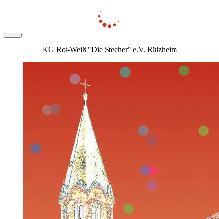
KG Rot-Weiß "Die Stecher" e.V. Rülzheim