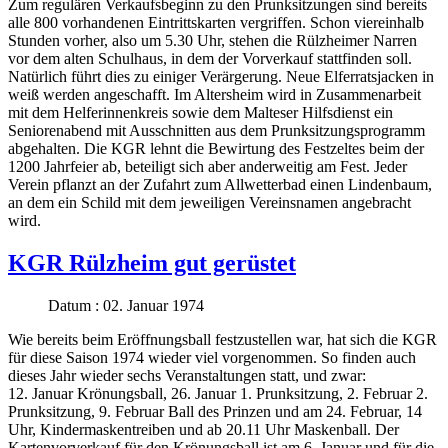
Zum regulären Verkaufsbeginn zu den Prunksitzungen sind bereits
alle 800 vorhandenen Eintrittskarten vergriffen. Schon viereinhalb
Stunden vorher, also um 5.30 Uhr, stehen die Rülzheimer Narren
vor dem alten Schulhaus, in dem der Vorverkauf stattfinden soll.
Natürlich führt dies zu einiger Verärgerung. Neue Elferratsjacken in
weiß werden angeschafft. Im Altersheim wird in Zusammenarbeit
mit dem Helferinnenkreis sowie dem Malteser Hilfsdienst ein
Seniorenabend mit Ausschnitten aus dem Prunksitzungsprogramm
abgehalten. Die KGR lehnt die Bewirtung des Festzeltes beim der
1200 Jahrfeier ab, beteiligt sich aber anderweitig am Fest. Jeder
Verein pflanzt an der Zufahrt zum Allwetterbad einen Lindenbaum,
an dem ein Schild mit dem jeweiligen Vereinsnamen angebracht
wird.
KGR Rülzheim gut gerüstet
Datum : 02. Januar 1974
Wie bereits beim Eröffnungsball festzustellen war, hat sich die KGR
für diese Saison 1974 wieder viel vorgenommen. So finden auch
dieses Jahr wieder sechs Veranstaltungen statt, und zwar:
12. Januar Krönungsball, 26. Januar 1. Prunksitzung, 2. Februar 2.
Prunksitzung, 9. Februar Ball des Prinzen und am 24. Februar, 14
Uhr, Kindermaskentreiben und ab 20.11 Uhr Maskenball. Der
Kartenvorverkauf für den Krönungsball ist am 6. Januar und für die