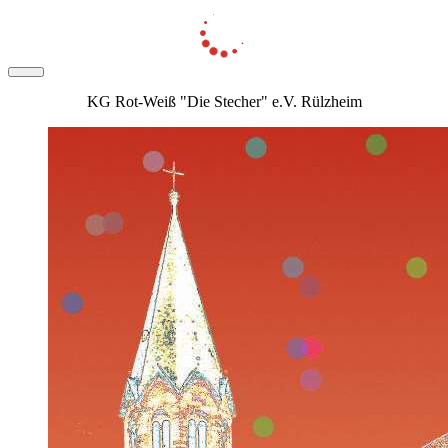
KG Rot-Weiß "Die Stecher" e.V. Rülzheim