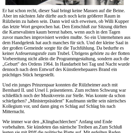
Er hat schon recht, dieser Saal bringt keine Massen auf die Beine.
Aber im nächsten Jahr dürfte auch noch kein größerer Raum in
Rülzheim zu haben sein. Dann wird sich erweisen, ob Willi Kupper
das letzte Wort gesprochen hat. Den Entschluß zur Sitzung dürften
die Karnevalisten kaum bereut haben, wenn auch in den Tagen
zuvor manches improvisiert werden mußte. So ein Unternehmen aus
dem Handgelenk hat auch manches für sich. Und der kleine Saal in
der großen Gemeinde sorgte für die Tuchfühlung. Da bedurfte es
keiner Anfeuerungsrufe zum Trubel. Übrigens gehörte zu der flotten
Vorbereitung nicht allein die Programmgestaltung, sondern auch die
„Geburt" des Ordens 1964. In Handarbeit bei Tag und Nacht wurde
dennoch nach dem Entwurf des Künstlerehepaares Brand ein
prächtiges Stück hergestellt.
Und ein junges Prinzenpaar konnten die Rülzheimer auch mit
Bernhard II. und Ursel I. präsentieren. Zum rechten Schwung war
schließlich noch der Musikverein zur Stelle. Was konnte da schon
schiefgehen? „Ministerpräsident" Kaufmann stellte sein närrisches
Kollegium vor, und dann ging es Schlag auf Schlag bis nach
Mitternacht.
Wie immer war den „Klingbachlerchen" Anfang und Ende
vorbehalten. Sie kündeten das närrische Treiben an.Zum Schluß
legten sie mit Pfiff die politische Platte auf. Mit gefeilten Reden