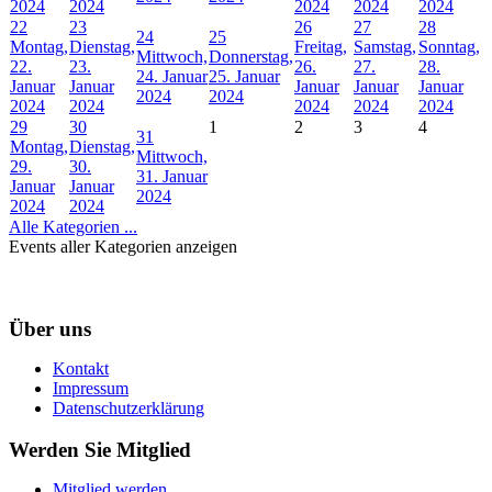
2024
2024
2024
2024
2024
22
23
26
27
28
24
25
Montag,
Dienstag,
Freitag,
Samstag,
Sonntag,
Mittwoch,
Donnerstag,
22.
23.
26.
27.
28.
24. Januar
25. Januar
Januar
Januar
Januar
Januar
Januar
2024
2024
2024
2024
2024
2024
2024
29
30
1
2
3
4
31
Montag,
Dienstag,
Mittwoch,
29.
30.
31. Januar
Januar
Januar
2024
2024
2024
Alle Kategorien ...
Events aller Kategorien anzeigen
Über uns
Kontakt
Impressum
Datenschutzerklärung
Werden Sie Mitglied
Mitglied werden