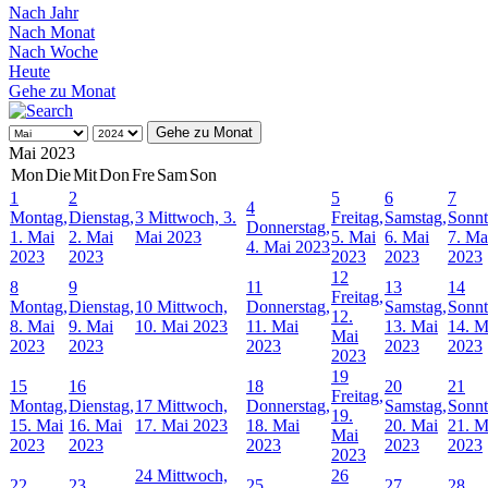
Nach Jahr
Nach Monat
Nach Woche
Heute
Gehe zu Monat
Gehe zu Monat
Mai 2023
Mon
Die
Mit
Don
Fre
Sam
Son
1
2
5
6
7
4
Montag,
Dienstag,
3
Mittwoch, 3.
Freitag,
Samstag,
Sonnt
Donnerstag,
1. Mai
2. Mai
Mai 2023
5. Mai
6. Mai
7. Ma
4. Mai 2023
2023
2023
2023
2023
2023
12
8
9
11
13
14
Freitag,
Montag,
Dienstag,
10
Mittwoch,
Donnerstag,
Samstag,
Sonnt
12.
8. Mai
9. Mai
10. Mai 2023
11. Mai
13. Mai
14. M
Mai
2023
2023
2023
2023
2023
2023
19
15
16
18
20
21
Freitag,
Montag,
Dienstag,
17
Mittwoch,
Donnerstag,
Samstag,
Sonnt
19.
15. Mai
16. Mai
17. Mai 2023
18. Mai
20. Mai
21. M
Mai
2023
2023
2023
2023
2023
2023
24
Mittwoch,
26
22
23
25
27
28