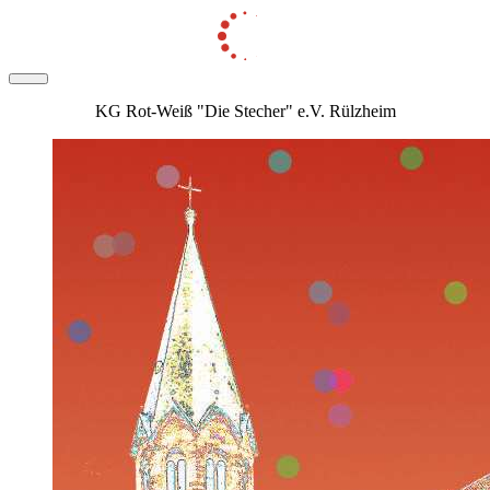
KG Rot-Weiß "Die Stecher" e.V. Rülzheim