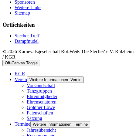
Sponsoren
Weitere Links
Sitemap
Örtlichkeiten
Stecher Treff
Dampfnudel
© 2026 Karnevalsgesellschaft Rot-Weiß 'Die Stecher' e.V. Rülzheim
/ KGR
Off-Canvas Toggle
KGR
Verein
Weitere Informationen: Verein
Vorstandschaft
Tanzgruppen
Ehrenmitglieder
Ehrensenatoren
Goldner Löwe
Patenschaften
Satzung
Termine
Weitere Informationen: Termine
Jahresübersicht
Rosenmontage