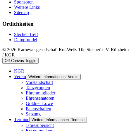
Sponsoren
Weitere Links
Sitemap
Örtlichkeiten
Stecher Treff
Dampfnudel
© 2026 Karnevalsgesellschaft Rot-Weiß 'Die Stecher' e.V. Rülzheim
/ KGR
Off-Canvas Toggle
KGR
Verein
Weitere Informationen: Verein
Vorstandschaft
Tanzgruppen
Ehrenmitglieder
Ehrensenatoren
Goldner Löwe
Patenschaften
Satzung
Termine
Weitere Informationen: Termine
Jahresübersicht
Rosenmontage