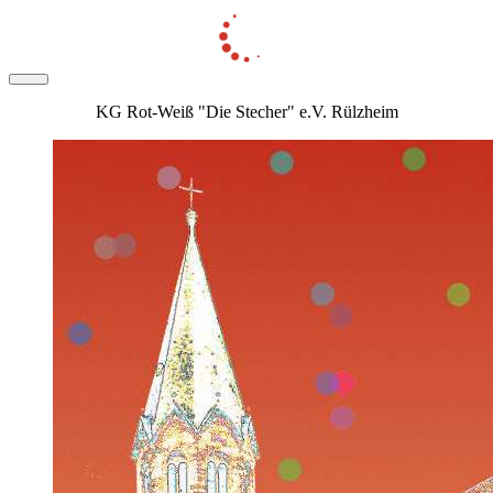
KG Rot-Weiß "Die Stecher" e.V. Rülzheim