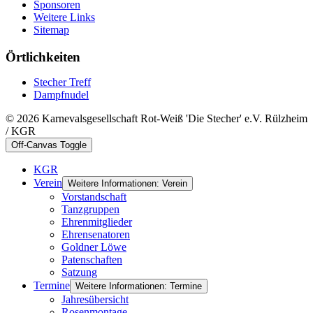
Sponsoren
Weitere Links
Sitemap
Örtlichkeiten
Stecher Treff
Dampfnudel
© 2026 Karnevalsgesellschaft Rot-Weiß 'Die Stecher' e.V. Rülzheim
/ KGR
Off-Canvas Toggle
KGR
Verein
Weitere Informationen: Verein
Vorstandschaft
Tanzgruppen
Ehrenmitglieder
Ehrensenatoren
Goldner Löwe
Patenschaften
Satzung
Termine
Weitere Informationen: Termine
Jahresübersicht
Rosenmontage