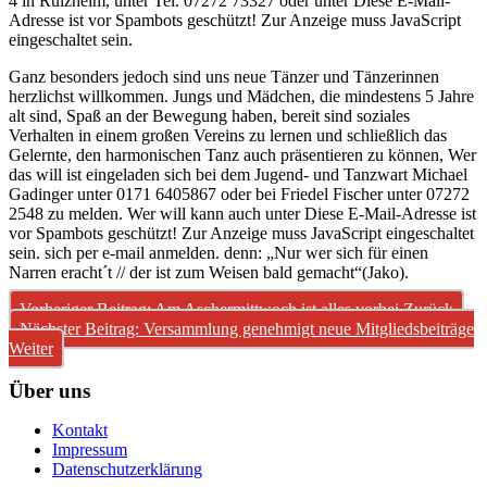
4 in Rülzheim, unter Tel. 07272 73327 oder unter
Diese E-Mail-
Adresse ist vor Spambots geschützt! Zur Anzeige muss JavaScript
eingeschaltet sein.
Ganz besonders jedoch sind uns neue Tänzer und Tänzerinnen
herzlichst willkommen. Jungs und Mädchen, die mindestens 5 Jahre
alt sind, Spaß an der Bewegung haben, bereit sind soziales
Verhalten in einem großen Vereins zu lernen und schließlich das
Gelernte, den harmonischen Tanz auch präsentieren zu können, Wer
das will ist eingeladen sich bei dem Jugend- und Tanzwart Michael
Gadinger unter 0171 6405867 oder bei Friedel Fischer unter 07272
2548 zu melden. Wer will kann auch unter
Diese E-Mail-Adresse ist
vor Spambots geschützt! Zur Anzeige muss JavaScript eingeschaltet
sein.
sich per e-mail anmelden. denn: „Nur wer sich für einen
Narren eracht´t // der ist zum Weisen bald gemacht“(Jako).
Vorheriger Beitrag: Am Aschermittwoch ist alles vorbei
Zurück
Nächster Beitrag: Versammlung genehmigt neue Mitgliedsbeiträge
Weiter
Über uns
Kontakt
Impressum
Datenschutzerklärung