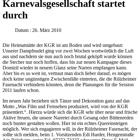
Karnevalsgesellschaft startet
durch
Datum : 26. März 2010
Die Heimatstätte der KGR ist am Boden und wird umgebaut:
Unserer Dampfnudel ging vor zwei Wochen wortwörtlich die Luft
aus und nachdem sie nun auch noch brutal geköpft wurde können
die Stecher nur noch hoffen, dass bis zur neuen Kampagne dieses
Domizil wieder in neuem Glanz seine Narren empfangen kann.
Aber bis es so weit ist, vertraut man doch lieber darauf, es mögen
doch keine ungünstigen Zwischenfälle eintreten, die die Rülzheimer
Fasenacht verhindern könnten, denn die Planungen für die Session
2011 laufen schon.
Im neuen Jahr beziehen sich Tänze und Dekoration ganz auf das
Motto „Was Film und Fernsehen produziert, wird von der KGR
präsentiert.“. Hierzu würde sich die KGR sehr über neue und frische
Aktive freuen, die unsere Narretei durch Gesang oder Büttenreden
noch bunter gestalten wollen. Hier ist ein echtes Quereinsteigen
möglich. Wer sich engagieren will, in der Rülzheimer Fasenacht, der
sollte sich melden, beim 1. Vorsitzenden Edi Harder, Hengenstraße