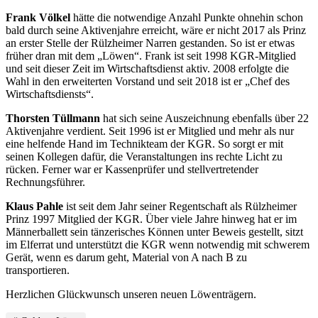
Frank Völkel
hätte die notwendige Anzahl Punkte ohnehin schon
bald durch seine Aktivenjahre erreicht, wäre er nicht 2017 als Prinz
an erster Stelle der Rülzheimer Narren gestanden. So ist er etwas
früher dran mit dem „Löwen“. Frank ist seit 1998 KGR-Mitglied
und seit dieser Zeit im Wirtschaftsdienst aktiv. 2008 erfolgte die
Wahl in den erweiterten Vorstand und seit 2018 ist er „Chef des
Wirtschaftsdiensts“.
Thorsten Tüllmann
hat sich seine Auszeichnung ebenfalls über 22
Aktivenjahre verdient. Seit 1996 ist er Mitglied und mehr als nur
eine helfende Hand im Technikteam der KGR. So sorgt er mit
seinen Kollegen dafür, die Veranstaltungen ins rechte Licht zu
rücken. Ferner war er Kassenprüfer und stellvertretender
Rechnungsführer.
Klaus Pahle
ist seit dem Jahr seiner Regentschaft als Rülzheimer
Prinz 1997 Mitglied der KGR. Über viele Jahre hinweg hat er im
Männerballett sein tänzerisches Können unter Beweis gestellt, sitzt
im Elferrat und unterstützt die KGR wenn notwendig mit schwerem
Gerät, wenn es darum geht, Material von A nach B zu
transportieren.
Herzlichen Glückwunsch unseren neuen Löwenträgern.