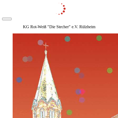
KG Rot-Weiß "Die Stecher" e.V. Rülzheim