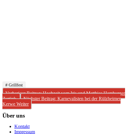
# Grillfest
Vorheriger Beitrag: Hochzeit vom Iris und Matthias Hamburger
Zurück
Nächster Beitrag: Karnevalisten bei der Rülzheimer
Kerwe
Weiter
Über uns
Kontakt
Impressum