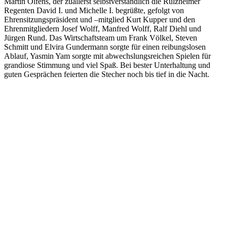
Martin Olfens, der zuallerst selbstverständlich die Rülzheimer
Regenten David I. und Michelle I. begrüßte, gefolgt von
Ehrensitzungspräsident und –mitglied Kurt Kupper und den
Ehrenmitgliedern Josef Wolff, Manfred Wolff, Ralf Diehl und
Jürgen Rund. Das Wirtschaftsteam um Frank Völkel, Steven
Schmitt und Elvira Gundermann sorgte für einen reibungslosen
Ablauf, Yasmin Yam sorgte mit abwechslungsreichen Spielen für
grandiose Stimmung und viel Spaß. Bei bester Unterhaltung und
guten Gesprächen feierten die Stecher noch bis tief in die Nacht.