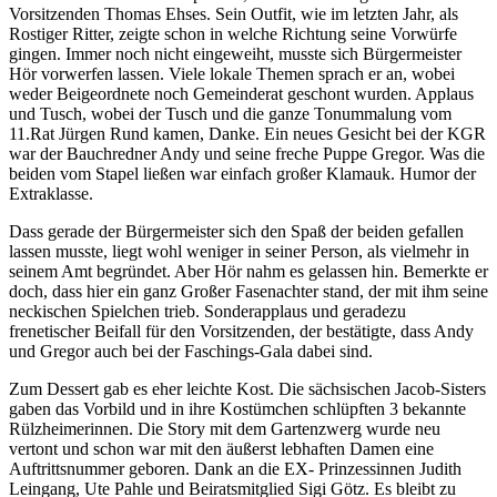
Vorsitzenden Thomas Ehses. Sein Outfit, wie im letzten Jahr, als
Rostiger Ritter, zeigte schon in welche Richtung seine Vorwürfe
gingen. Immer noch nicht eingeweiht, musste sich Bürgermeister
Hör vorwerfen lassen. Viele lokale Themen sprach er an, wobei
weder Beigeordnete noch Gemeinderat geschont wurden. Applaus
und Tusch, wobei der Tusch und die ganze Tonummalung vom
11.Rat Jürgen Rund kamen, Danke. Ein neues Gesicht bei der KGR
war der Bauchredner Andy und seine freche Puppe Gregor. Was die
beiden vom Stapel ließen war einfach großer Klamauk. Humor der
Extraklasse.
Dass gerade der Bürgermeister sich den Spaß der beiden gefallen
lassen musste, liegt wohl weniger in seiner Person, als vielmehr in
seinem Amt begründet. Aber Hör nahm es gelassen hin. Bemerkte er
doch, dass hier ein ganz Großer Fasenachter stand, der mit ihm seine
neckischen Spielchen trieb. Sonderapplaus und geradezu
frenetischer Beifall für den Vorsitzenden, der bestätigte, dass Andy
und Gregor auch bei der Faschings-Gala dabei sind.
Zum Dessert gab es eher leichte Kost. Die sächsischen Jacob-Sisters
gaben das Vorbild und in ihre Kostümchen schlüpften 3 bekannte
Rülzheimerinnen. Die Story mit dem Gartenzwerg wurde neu
vertont und schon war mit den äußerst lebhaften Damen eine
Auftrittsnummer geboren. Dank an die EX- Prinzessinnen Judith
Leingang, Ute Pahle und Beiratsmitglied Sigi Götz. Es bleibt zu