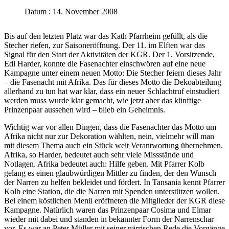
Datum : 14. November 2008
Bis auf den letzten Platz war das Kath Pfarrheim gefüllt, als die
Stecher riefen, zur Saisoneröffnung. Der 11. im Elften war das
Signal für den Start der Aktivitäten der KGR. Der 1. Vorsitzende,
Edi Harder, konnte die Fasenachter einschwören auf eine neue
Kampagne unter einem neuen Motto: Die Stecher feiern dieses Jahr
– die Fasenacht mit Afrika. Das für dieses Motto die Dekoabteilung
allerhand zu tun hat war klar, dass ein neuer Schlachtruf einstudiert
werden muss wurde klar gemacht, wie jetzt aber das künftige
Prinzenpaar aussehen wird – blieb ein Geheimnis.
Wichtig war vor allen Dingen, dass die Fasenachter das Motto um
Afrika nicht nur zur Dekoration wählten, nein, vielmehr will man
mit diesem Thema auch ein Stück weit Verantwortung übernehmen.
Afrika, so Harder, bedeutet auch sehr viele Missstände und
Notlagen. Afrika bedeutet auch: Hilfe geben. Mit Pfarrer Kolb
gelang es einen glaubwürdigen Mittler zu finden, der den Wunsch
der Narren zu helfen bekleidet und fördert. In Tansania kennt Pfarrer
Kolb eine Station, die die Narren mit Spenden unterstützen wollen.
Bei einem köstlichen Menü eröffneten die Mitglieder der KGR diese
Kampagne. Natürlich waren das Prinzenpaar Cosima und Elmar
wieder mit dabei und standen in bekannter Form der Narrenschar
vor. Es war an Peter Müller mit seiner närrischen Rede die Vorgänge