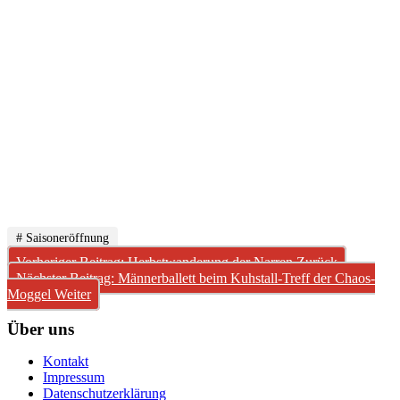
# Saisoneröffnung
Vorheriger Beitrag: Herbstwanderung der Narren
Zurück
Nächster Beitrag: Männerballett beim Kuhstall-Treff der Chaos-
Moggel
Weiter
Über uns
Kontakt
Impressum
Datenschutzerklärung