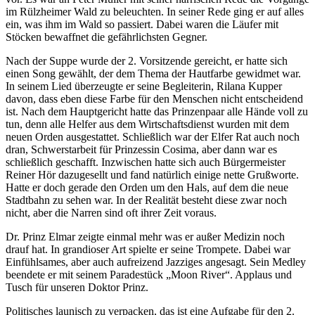
im Rülzheimer Wald zu beleuchten. In seiner Rede ging er auf alles
ein, was ihm im Wald so passiert. Dabei waren die Läufer mit
Stöcken bewaffnet die gefährlichsten Gegner.
Nach der Suppe wurde der 2. Vorsitzende gereicht, er hatte sich
einen Song gewählt, der dem Thema der Hautfarbe gewidmet war.
In seinem Lied überzeugte er seine Begleiterin, Rilana Kupper
davon, dass eben diese Farbe für den Menschen nicht entscheidend
ist. Nach dem Hauptgericht hatte das Prinzenpaar alle Hände voll zu
tun, denn alle Helfer aus dem Wirtschaftsdienst wurden mit dem
neuen Orden ausgestattet. Schließlich war der Elfer Rat auch noch
dran, Schwerstarbeit für Prinzessin Cosima, aber dann war es
schließlich geschafft. Inzwischen hatte sich auch Bürgermeister
Reiner Hör dazugesellt und fand natürlich einige nette Grußworte.
Hatte er doch gerade den Orden um den Hals, auf dem die neue
Stadtbahn zu sehen war. In der Realität besteht diese zwar noch
nicht, aber die Narren sind oft ihrer Zeit voraus.
Dr. Prinz Elmar zeigte einmal mehr was er außer Medizin noch
drauf hat. In grandioser Art spielte er seine Trompete. Dabei war
Einfühlsames, aber auch aufreizend Jazziges angesagt. Sein Medley
beendete er mit seinem Paradestück „Moon River“. Applaus und
Tusch für unseren Doktor Prinz.
Politisches launisch zu verpacken, das ist eine Aufgabe für den 2.