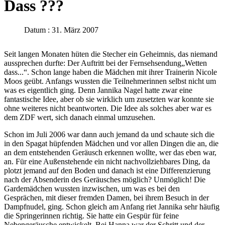
Dass ???
Datum : 31. März 2007
Seit langen Monaten hüten die Stecher ein Geheimnis, das niemand
aussprechen durfte: Der Auftritt bei der Fernsehsendung„Wetten
dass...“. Schon lange haben die Mädchen mit ihrer Trainerin Nicole
Moos geübt. Anfangs wussten die Teilnehmerinnen selbst nicht um
was es eigentlich ging. Denn Jannika Nagel hatte zwar eine
fantastische Idee, aber ob sie wirklich um zusetzten war konnte sie
ohne weiteres nicht beantworten. Die Idee als solches aber war es
dem ZDF wert, sich danach einmal umzusehen.
Schon im Juli 2006 war dann auch jemand da und schaute sich die
in den Spagat hüpfenden Mädchen und vor allen Dingen die an, die
an dem entstehenden Geräusch erkennen wollte, wer das eben war,
an. Für eine Außenstehende ein nicht nachvollziehbares Ding, da
plotzt jemand auf den Boden und danach ist eine Differenzierung
nach der Absenderin des Geräusches möglich? Unmöglich! Die
Gardemädchen wussten inzwischen, um was es bei den
Gesprächen, mit dieser fremden Damen, bei ihrem Besuch in der
Dampfnudel, ging. Schon gleich am Anfang riet Jannika sehr häufig
die Springerinnen richtig. Sie hatte ein Gespür für feine
Nebengeräusche entwickelt. Bei Hanna war der Schritt und der