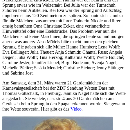
Sprung etwas wie im Walzertakt. Bei Julia war der Turnschuh
zuhören beim Aufstellen. Bei Eva war der Sprung und Aufschlag
ungebremst aus 120 Zentimetern zu spüren. So baute sich Jannika
für alle Mädchen, zusammen mit ihrer Trainerin Nicole und ihrer
emsig bemühten Oma Christiane Ecker, eine verinnerlichte
Hinweißtafel oder eine Eselsbrücke. Das Problem war nur, die
Mädchen sind keine Maschinen, die springen heute so und morgen
aber etwas anders. Also Mädels bitte macht immer den gleichen
Sprung. Sie gaben sich alle Mühe: Hanna Humbert; Lena Wolff:
Eva Bullinger; Julia Theuer; Anja Schmidt; Chantal Russ; Angela
Degen; Julia Wolff; Tina Herzog; Katharina Wolff; Yvette Bouché;
Caroline Jester; Jennifer Liebel; Birgit Bodeanu; Svenja Nagel;
Michélle Pfeifer; Saskia Mendel; Christine Steiner; Jenny Sittinger
und Sabrina Jost.
Am Samstag, dem 31. März waren 21 Gardemädchen der
Karnevalsgesellschaft bei der ZDF Sendung Wetten Dass mit
Thomas Gottschalk, in Freiburg. Jannika Nagel hatte sich die Wette
ausgedacht. Sie wettete, dass sie 4 aus 20 Gardemädchen am
Geräusch beim Sprung in den Spagat erkennen wurde. Sie gewann
ihre Wette souverän. Hier gibt es das
Video
.