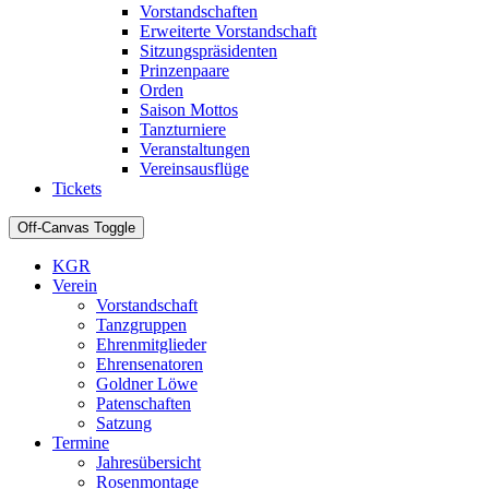
Vorstandschaften
Erweiterte Vorstandschaft
Sitzungspräsidenten
Prinzenpaare
Orden
Saison Mottos
Tanzturniere
Veranstaltungen
Vereinsausflüge
Tickets
Off-Canvas Toggle
KGR
Verein
Vorstandschaft
Tanzgruppen
Ehrenmitglieder
Ehrensenatoren
Goldner Löwe
Patenschaften
Satzung
Termine
Jahresübersicht
Rosenmontage