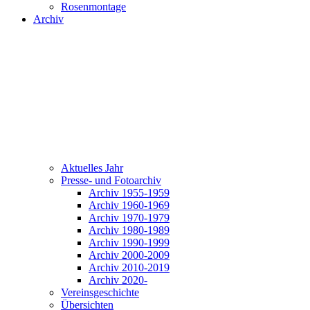
Rosenmontage
Archiv
Aktuelles Jahr
Presse- und Fotoarchiv
Archiv 1955-1959
Archiv 1960-1969
Archiv 1970-1979
Archiv 1980-1989
Archiv 1990-1999
Archiv 2000-2009
Archiv 2010-2019
Archiv 2020-
Vereinsgeschichte
Übersichten