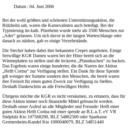
Datum : 04. Juni 2006
Bei der wohl größten und schönsten Unterstützungsaktion, die
Rülzheim sah, waren die Karnevalisten auch beteiligt. Bei der
Typisierung im kath. Pfarrheim wurde mehr als 3500 Menschen zur
„Ader“ gelassen. Um sich davor in der langen Warteschlange oder
danach zu stärken, gab es einige Verzehrstände.
Die Stecher haben dabei ihre bekannten Crepes angeboten. Einige
freiwillige KGR Damen waren bei der Hitze bereit sich an die
Wärmeplatten zu stellen und die leckeren „Pfannkuchen“ zu backen.
Das Ergebnis waren einige hunderter, die die Narren der Aktion
„Helft Corina“ zur Verfügung stellen. Ein Dank für diese Spende
gilt weniger der Summe sondern den Menschen, die bereit waren
ihre Freizeit für einen guten Zweck zur Verfügung zu Stellen.
Deshalb Dankeschön an alle Freiwilligen Helfer.
Übrigens möchte die KGR es nicht versäumen, zu erinnern, dass für
diese Aktion immer noch finanzielle Mittel gebraucht werden.
Deshalb unser Aufruf an alle Mitglieder und Freunde: Helft einer
guten Aktion Helft Corina mit einer spende an B.L.u.T. eV VR
Südpfalz Kto 107568290, BLZ 54862500 oder Sparkasse
Germersheim-Kandel Kto 1000040079, BLZ 54851440