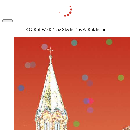
KG Rot-Weiß "Die Stecher" e.V. Rülzheim