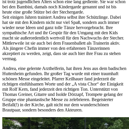
ist trotz jugendlichen Alters schon eine lang gediente. Sie war schon
bei den Bambini, damals noch Kindergarde genannt und ist bis
heute eine große Stütze bei der Stechergarde.
Seit einigen Jahren trainiert Andrea selbst ihre Schützlinge. Dabei
hat sie mit den Kindern nicht nur viel Spaß, sondern auch immer
wieder neue Ideen und ganz tolle Tänze hervorgebracht. Ihre
sympathische Art und ihr Gespür für den Umgang mit den Kids
macht sie außerordentlich wertvoll für den Nachwuchs der Stecher.
Mittlerweile ist sie auch bei dem Frauenballett als Trainerin aktiv.
Als jüngere Chefin immer von den erfahrenen Tänzerinnen
akzeptiert zu werden, zeigt, dass sie auch hier ihre Frau zu stehen
vermag.
Andrea, eine gelernte Arzthelferin, hat ihren Jens aus dem badischen
Huttenheim gefunden. Ihr großer Tag wurde mit einer traumhaft
schönen Messe eingeleitet. Pfarrer Keilhauer fand jederzeit die
richtigen einfühlsamen Worte und der „A vista Chor“ der Einigkeit
mit Rolf Kern, fand jederzeit den richtigen Ton. Unterstützt von
Thomas Greiner, Gitarre und Isolde Dörzapf, Trompete gelang der
Gruppe eine phantastische Messe zu zelebrieren. Begeisterter
Beifall(!) in der Kirche, galt nicht nur dem wunderschönen
Brautpaar, sondern besonders den Akteuren.