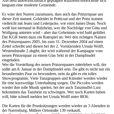
Aus dem landwirtschaftlich geprägten Rülzheim entwickelte sich
langsam eine moderne Gemeinde.
Es wäre den Narren zuzutrauen, dass auch das Prinzenpaar aus
dieser Zeit stammt. Gekleidet in Petticoat und der Prinz kommt
vielleicht mit Jeans und Lederjacke, wie einst James Dean. Noch
weiß fast niemand in Rülzheim, wer die Nachfolge von Gitta und
Wolfgang antreten wird – aber das Geheimnis wird bald gelüftet.
Die KGR bietet dazu ein Ratespiel an: Wer den richtigen Namen
des Prinzenpaares 2005, bis zum 31. Dezember 2004 auf einen
Zettel schreibt und diesen bei der 2. Vorsitzenden Ursula Wolff,
Westendstraße 2 abgibt, der wird während der Kampagne vom
neuen Prinzenpaar zu einem Glas Sekt in der Dampfnudel
eingeladen.
Wer die Vorstellung des neuen Prinzenpaares miterleben will, der
sollte am 8. Januar in der Dampfnudel sein. Da gibt es nicht nur ein
bezauberndes Paar zu bewundern, nein da gibt es ein tolles
Showprogramm. Viele Tanzgruppen und Künstler werden wieder
für eine kurzweilige Unterhaltung sorgen. Die Piccolos werden
wieder ihre tolle Musik spielen, bei der auch Tanzmuffel Lust
bekommen das Tanzbein zu schwingen. Wer noch Karten haben
will, bitte schnell melden bei Ursula Wolff unter 8836.
Die Karten für die Prunksitzungen werden wieder an 3 Abenden in
der Narrenburg, Mittlere Ortsstraße 139 verkauft.