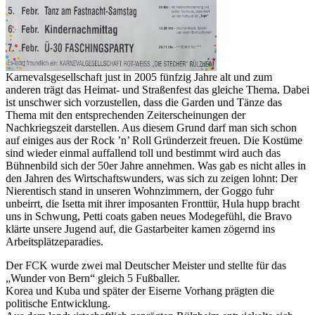
Karnevalsgesellschaft just in 2005 fünfzig Jahre alt und zum
anderen trägt das Heimat- und Straßenfest das gleiche Thema. Dabei
ist unschwer sich vorzustellen, dass die Garden und Tänze das
Thema mit den entsprechenden Zeiterscheinungen der
Nachkriegszeit darstellen. Aus diesem Grund darf man sich schon
auf einiges aus der Rock ’n’ Roll Gründerzeit freuen. Die Kostüme
sind wieder einmal auffallend toll und bestimmt wird auch das
Bühnenbild sich der 50er Jahre annehmen. Was gab es nicht alles in
den Jahren des Wirtschaftswunders, was sich zu zeigen lohnt: Der
Nierentisch stand in unseren Wohnzimmern, der Goggo fuhr
unbeirrt, die Isetta mit ihrer imposanten Fronttür, Hula hupp bracht
uns in Schwung, Petti coats gaben neues Modegefühl, die Bravo
klärte unsere Jugend auf, die Gastarbeiter kamen zögernd ins
Arbeitsplätzeparadies.
Der FCK wurde zwei mal Deutscher Meister und stellte für das
„Wunder von Bern“ gleich 5 Fußballer.
Korea und Kuba und später der Eiserne Vorhang prägten die
politische Entwicklung.