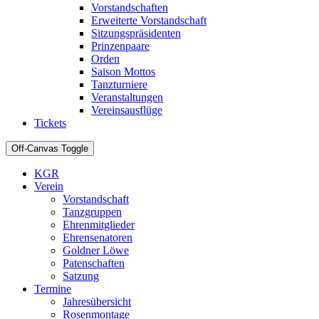
Vorstandschaften
Erweiterte Vorstandschaft
Sitzungspräsidenten
Prinzenpaare
Orden
Saison Mottos
Tanzturniere
Veranstaltungen
Vereinsausflüge
Tickets
Off-Canvas Toggle
KGR
Verein
Vorstandschaft
Tanzgruppen
Ehrenmitglieder
Ehrensenatoren
Goldner Löwe
Patenschaften
Satzung
Termine
Jahresübersicht
Rosenmontage