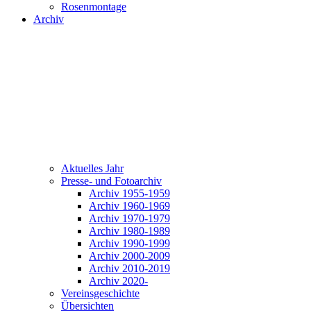
Rosenmontage
Archiv
Aktuelles Jahr
Presse- und Fotoarchiv
Archiv 1955-1959
Archiv 1960-1969
Archiv 1970-1979
Archiv 1980-1989
Archiv 1990-1999
Archiv 2000-2009
Archiv 2010-2019
Archiv 2020-
Vereinsgeschichte
Übersichten