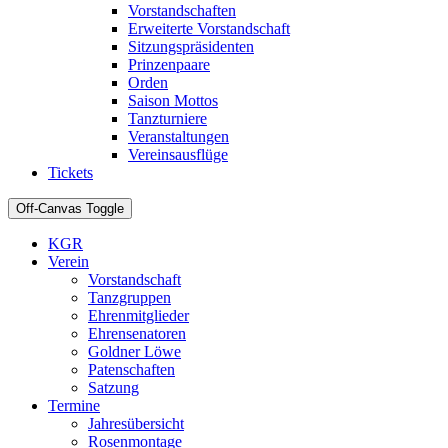
Vorstandschaften
Erweiterte Vorstandschaft
Sitzungspräsidenten
Prinzenpaare
Orden
Saison Mottos
Tanzturniere
Veranstaltungen
Vereinsausflüge
Tickets
Off-Canvas Toggle
KGR
Verein
Vorstandschaft
Tanzgruppen
Ehrenmitglieder
Ehrensenatoren
Goldner Löwe
Patenschaften
Satzung
Termine
Jahresübersicht
Rosenmontage