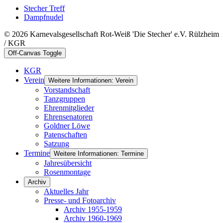
Stecher Treff
Dampfnudel
© 2026 Karnevalsgesellschaft Rot-Weiß 'Die Stecher' e.V. Rülzheim
/ KGR
Off-Canvas Toggle
KGR
Verein
Weitere Informationen: Verein
Vorstandschaft
Tanzgruppen
Ehrenmitglieder
Ehrensenatoren
Goldner Löwe
Patenschaften
Satzung
Termine
Weitere Informationen: Termine
Jahresübersicht
Rosenmontage
Archiv
Aktuelles Jahr
Presse- und Fotoarchiv
Archiv 1955-1959
Archiv 1960-1969