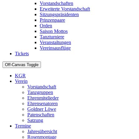
Vorstandschaften
Erweiterte Vorstandschaft
Sitzungspräsidenten
Prinzenpaare
Orden
Saison Mottos
Tanzturniere
Veranstaltungen
Vereinsausflüge
Tickets
Off-Canvas Toggle
KGR
Verein
Vorstandschaft
Tanzgruppen
Ehrenmitglieder
Ehrensenatoren
Goldner Löwe
Patenschaften
Satzung
Termine
Jahresübersicht
Rosenmontage