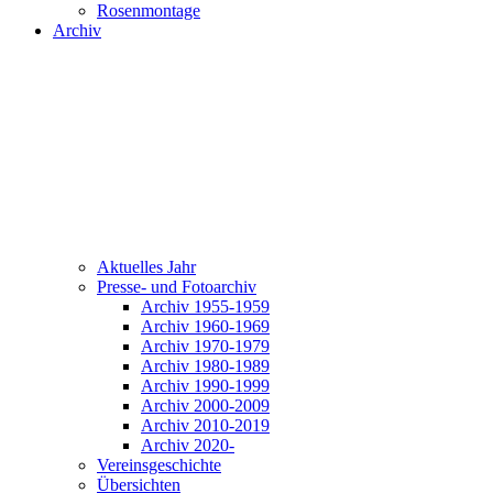
Rosenmontage
Archiv
Aktuelles Jahr
Presse- und Fotoarchiv
Archiv 1955-1959
Archiv 1960-1969
Archiv 1970-1979
Archiv 1980-1989
Archiv 1990-1999
Archiv 2000-2009
Archiv 2010-2019
Archiv 2020-
Vereinsgeschichte
Übersichten