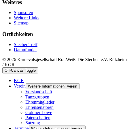
Weiteres
Sponsoren
Weitere Links
Sitemap
Örtlichkeiten
Stecher Treff
Dampfnudel
© 2026 Karnevalsgesellschaft Rot-Weiß 'Die Stecher' e.V. Rülzheim
/ KGR
Off-Canvas Toggle
KGR
Verein
Weitere Informationen: Verein
Vorstandschaft
Tanzgruppen
Ehrenmitglieder
Ehrensenatoren
Goldner Löwe
Patenschaften
Satzung
Termine
Weitere Informationen: Termine