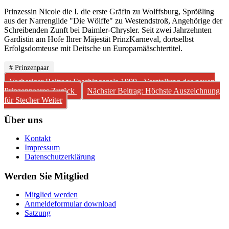
Prinzessin Nicole die I. die erste Gräfin zu Wolffsburg, Sprößling
aus der Narrengilde "Die Wölffe" zu Westendstroß, Angehörige der
Schreibenden Zunft bei Daimler-Chrysler. Seit zwei Jahrzehnten
Gardistin am Hofe Ihrer Mäjestät PrinzKarneval, dortselbst
Erfolgsdomteuse mit Deitsche un Europamääschtertitel.
# Prinzenpaar
Vorheriger Beitrag: Faschingsgala 1999 - Vorstellung des neuen
Prinzenpaares
Zurück
Nächster Beitrag: Höchste Auszeichnung
für Stecher
Weiter
Über uns
Kontakt
Impressum
Datenschutzerklärung
Werden Sie Mitglied
Mitglied werden
Anmeldeformular download
Satzung