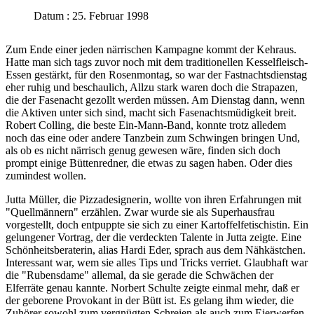
Datum : 25. Februar 1998
Zum Ende einer jeden närrischen Kampagne kommt der Kehraus.
Hatte man sich tags zuvor noch mit dem traditionellen Kesselfleisch-
Essen gestärkt, für den Rosenmontag, so war der Fastnachtsdienstag
eher ruhig und beschaulich, Allzu stark waren doch die Strapazen,
die der Fasenacht gezollt werden müssen. Am Dienstag dann, wenn
die Aktiven unter sich sind, macht sich Fasenachtsmüdigkeit breit.
Robert Colling, die beste Ein-Mann-Band, konnte trotz alledem
noch das eine oder andere Tanzbein zum Schwingen bringen Und,
als ob es nicht närrisch genug gewesen wäre, finden sich doch
prompt einige Büttenredner, die etwas zu sagen haben. Oder dies
zumindest wollen.
Jutta Müller, die Pizzadesignerin, wollte von ihren Erfahrungen mit
"Quellmännern" erzählen. Zwar wurde sie als Superhausfrau
vorgestellt, doch entpuppte sie sich zu einer Kartoffelfetischistin. Ein
gelungener Vortrag, der die verdeckten Talente in Jutta zeigte. Eine
Schönheitsberaterin, alias Hardi Eder, sprach aus dem Nähkästchen.
Interessant war, wem sie alles Tips und Tricks verriet. Glaubhaft war
die "Rubensdame" allemal, da sie gerade die Schwächen der
Elferräte genau kannte. Norbert Schulte zeigte einmal mehr, daß er
der geborene Provokant in der Bütt ist. Es gelang ihm wieder, die
Zuhörer sowohl zum vergnügten Schreien als auch zum Eierwerfen