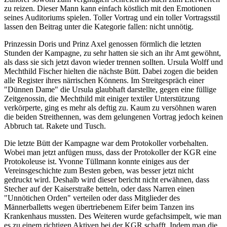
zu reizen. Dieser Mann kann einfach köstlich mit den Emotionen
seines Auditoriums spielen. Toller Vortrag und ein toller Vortragsstil
lassen den Beitrag unter die Kategorie fallen: nicht unnötig.
Prinzessin Doris und Prinz Axel genossen förmlich die letzten
Stunden der Kampagne, zu sehr hatten sie sich an ihr Amt gewöhnt,
als dass sie sich jetzt davon wieder trennen sollten. Ursula Wolff und
Mechthild Fischer hielten die nächste Bütt. Dabei zogen die beiden
alle Register ihres närrischen Könnens. Im Streitgespräch einer
"Dünnen Dame" die Ursula glaubhaft darstellte, gegen eine füllige
Zeitgenossin, die Mechthild mit einiger textiler Unterstützung
verkörperte, ging es mehr als deftig zu. Kaum zu versöhnen waren
die beiden Streithennen, was dem gelungenen Vortrag jedoch keinen
Abbruch tat. Rakete und Tusch.
Die letzte Bütt der Kampagne war dem Protokoller vorbehalten.
Wobei man jetzt anfügen muss, dass der Protokoller der KGR eine
Protokoleuse ist. Yvonne Tüllmann konnte einiges aus der
Vereinsgeschichte zum Besten geben, was besser jetzt nicht
gedruckt wird. Deshalb wird dieser bericht nicht erwähnen, dass
Stecher auf der Kaiserstraße betteln, oder dass Narren einen
"Unnötichen Orden" verteilen oder dass Mitglieder des
Männerballetts wegen übertriebenem Eifer beim Tanzen ins
Krankenhaus mussten. Des Weiteren wurde gefachsimpelt, wie man
es zu einem richtigen Aktiven bei der KGR schafft, Indem man die