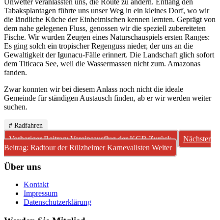
Unwetter veranlassten uns, die Route zu ändern. Entlang den
Tabaksplantagen führte uns unser Weg in ein kleines Dorf, wo wir
die ländliche Küche der Einheimischen kennen lernten. Geprägt von
dem nahe gelegenen Fluss, genossen wir die speziell zubereiteten
Fische. Wir wurden Zeugen eines Naturschauspiels ersten Ranges:
Es ging solch ein tropischer Regenguss nieder, der uns an die
Gewaltigkeit der Igunacu-Fälle erinnert. Die Landschaft glich sofort
dem Titicaca See, weil die Wassermassen nicht zum. Amazonas
fanden.
Zwar konnten wir bei diesem Anlass noch nicht die ideale
Gemeinde für ständigen Austausch finden, ab er wir werden weiter
suchen.
# Radfahren
Vorheriger Beitrag: Vereinsausflug der KGR
Zurück
Nächster
Beitrag: Radtour der Rülzheimer Karnevalisten
Weiter
Über uns
Kontakt
Impressum
Datenschutzerklärung