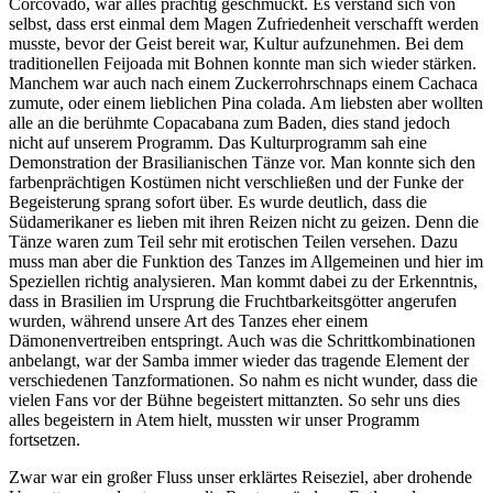
Corcovado, war alles prächtig geschmückt. Es verstand sich von
selbst, dass erst einmal dem Magen Zufriedenheit verschafft werden
musste, bevor der Geist bereit war, Kultur aufzunehmen. Bei dem
traditionellen Feijoada mit Bohnen konnte man sich wieder stärken.
Manchem war auch nach einem Zuckerrohrschnaps einem Cachaca
zumute, oder einem lieblichen Pina colada. Am liebsten aber wollten
alle an die berühmte Copacabana zum Baden, dies stand jedoch
nicht auf unserem Programm. Das Kulturprogramm sah eine
Demonstration der Brasilianischen Tänze vor. Man konnte sich den
farbenprächtigen Kostümen nicht verschließen und der Funke der
Begeisterung sprang sofort über. Es wurde deutlich, dass die
Südamerikaner es lieben mit ihren Reizen nicht zu geizen. Denn die
Tänze waren zum Teil sehr mit erotischen Teilen versehen. Dazu
muss man aber die Funktion des Tanzes im Allgemeinen und hier im
Speziellen richtig analysieren. Man kommt dabei zu der Erkenntnis,
dass in Brasilien im Ursprung die Fruchtbarkeitsgötter angerufen
wurden, während unsere Art des Tanzes eher einem
Dämonenvertreiben entspringt. Auch was die Schrittkombinationen
anbelangt, war der Samba immer wieder das tragende Element der
verschiedenen Tanzformationen. So nahm es nicht wunder, dass die
vielen Fans vor der Bühne begeistert mittanzten. So sehr uns dies
alles begeistern in Atem hielt, mussten wir unser Programm
fortsetzen.
Zwar war ein großer Fluss unser erklärtes Reiseziel, aber drohende