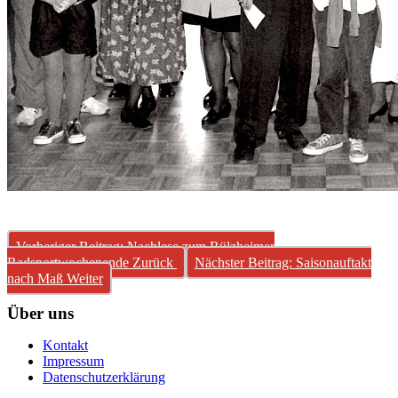
Vorheriger Beitrag: Nachlese zum Rülzheimer
Radsportwochenende
Zurück
Nächster Beitrag: Saisonauftakt
nach Maß
Weiter
Über uns
Kontakt
Impressum
Datenschutzerklärung