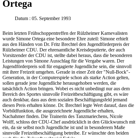
Ortega
Datum : 05. September 1993
Beim letzten Frühschoppentreffen der Rülzheimer Karnevalisten
wurde Simone Ortega eine besondere Ehre zuteil: Simone erhielt
aus den Händen von Dr. Fritz Brechtel den Jugendförderpreis der
Rülzheimer CDU. Der ehrenamtliche Kreisdeputierte, der auch
Vorsitzender der CDU ist, stellte dabei heraus, dass die besonderen
Leistungen von Simone Ausschlag für die Vergabe waren. Der
Jugendförderpreis soll für engagierte Jugendliche sein, die sinnvoll
mit ihrer Freizeit umgehen. Gerade in einer Zeit der "Null-Bock"-
Generation, in der Computerspiele schon als starke Action gelten,
sollen gerade jene Jugendliche herausgehoben werden, die
tatsächlich Action bringen. Wobei es nicht unbedingt nur aus dem
Bereich des Sportes sinnvolle Freizeitbeschäftigung gibt, es wäre
auch denkbar, dass aus dem sozialen Beschäftigungsfeld jemand
diesen Preis erhalten könne. Dr. Brechtel legte Wert darauf, dass die
Vorbildfunktion, die ausgezeichnete Jugendliche erhalten,
Nachahmer finden. Die Trainerin des Tanzmariechens, Nicole
Wolff, schloss der CDU-Chef ausdrücklich in den Glückwunsch mit
ein, da sie selbst noch Jugendliche ist und in besonderem Maße
sinnvolle Freizeitbeschäftigung betreibe. Er wünschte den beiden