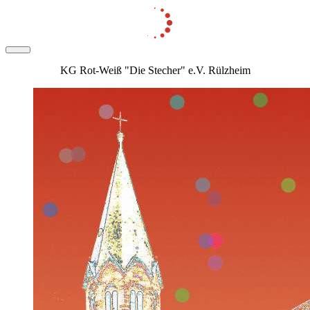
KG Rot-Weiß "Die Stecher" e.V. Rülzheim