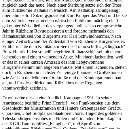
zugleich auch das neue. Nach einer Stärkung setzte sich der Tross
zum Rülzheimer Rathaus in Marsch. Am Rathausplatz angelangt,
übernahm sofort Sitzungspräsident Kurt Kupper das Wort und heizte
dem zahlreich versammelten närrischen Publikum mächtig ein. In
gekonnter Weise ließ er das vergangene politisch so ereignisreiche
Jahr in Rülzheim Revue passieren und forderte mehrmals den
Rathausschlüssel von Bürgermeister Karl Schwindhammer. Nach
einiger Zeit schwand der Widerstand von Rülzheims Bürgermeister.
Er überreichte dem Kapitän zur See des Traumschiffes „Klingbach"
Prinz Henrik I. den so heiß begehrten Rathausschlüssel mit einem
lachenden und einem weinenden Auge. Mit einem lachenden, weil
er das in seiner kurzen Amtszeit das ihm liebgewonnene
Bürgermeisteramt nun abgeben musste. Mit einem lachenden, stehen
doch in Rülzheim in nächster Zeit einige finanzielle Großaktionen
wie Ausbau der Mittleren Ortsstraße und der Kindergartenneubau
an, und für diese dürfen nun Rülzheims neue Regenten
verantwortlich zeichnen.
Er wünschte diesen eine friedlich Kampagne 1991. In seiner
Antrittsrede begrüßte Prinz Henric I., von Frankonesien aus dem
Geschlecht der Musikfranken und Hintere Grabengässler, Graf zu
Choralien, Chef Südpfälzer Staatopernchöre, Träger des goldenen
Teleskopdirigentenstabes mit Noten und Girlanden, Ehrenkapitän
des KGR-Traumschiffes „Klingbach", und Sproß vom
weltberühmten Rülzheimer Tanz-College „Fränkdäncers", sowie