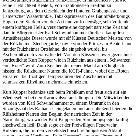
seine Lieblichkeit Beate I., von Frankonesien Freifrau zu
Jantzerburg, aus dem Geschlecht der Hinteren Grabengässler und
Lämerscher Wasserhinkle, Tabaksprinzessin des Baumfällerkönigs
Eugen dem Starken von der Axt und zu Kettensäge, sein Volk mit
einem kräftigen Helau, versicherte eine doppelt närrische Zeit und
dankte Bürgermeister Karl Schwindhammer für diese kampflose
Amtsübergabe.Dieser wurde mit elf Küssen Deutscher Meister, von
der Rülzheimer Stechergarde, sowie von der Prinzessin Beate I. und
mit der Rülzheimer Ortsfahne, die eingeholt wurde, bis
Aschermittwoch verabschiedet. Von den Küssen schwer gezeichnet
verdeutlichte Kurt Kupper wie in Rülzheim aus einem „Schwarzen"
ein „Roter" wird. Zum Zeichen der neuen Macht am Klingbach
hissten die Rülzheimer Narren die KGR-Fahne, wobei die „Roten
Husaren" bei frostigen Temperaturen den Zuschauern mit
schmissigen Rhythmen mehrmals einheizten.
Kurt Kupper bedankte sich beim Publikum und freut sich auf ein
Wiedersehen bei den Karnevalsveranstaltungen. Die Mitwirkenden
wurden von Karl Schwindhammer zu einem Umtrunk in den
Sitzungssaal des Rathauses eingeladen und anschließend feierten die
Rülzheimer Narren den Beginn der närrischen Zeit in der
Narrenburg, wo wieder Kurt Kupper den Stimmungspegel kräftig
anschwellen ließ. Dank sagte er der Freiwilligen Feuerwehr
Rülzheim, die für den verkehrstechnisch reibungslosen Ablauf
sorgte, an den Musikzug „Rote Husaren" sowie an Jürgen und