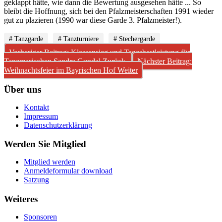
geklappt hätte, wie dann die Bewertung ausgesehen hätte ... So
bleibt die Hoffnung, sich bei den Pfalzmeisterschaften 1991 wieder
gut zu plazieren (1990 war diese Garde 3. Pfalzmeister!).
# Tanzgarde
# Tanzturniere
# Stechergarde
Vorheriger Beitrag: Klassensieg und Tagesbestleistung für
Tanzmariechen Sandra Gundal
Zurück
Nächster Beitrag:
Weihnachtsfeier im Bayrischen Hof
Weiter
Über uns
Kontakt
Impressum
Datenschutzerklärung
Werden Sie Mitglied
Mitglied werden
Anmeldeformular download
Satzung
Weiteres
Sponsoren