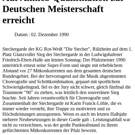
Deutschen Meisterschaft
erreicht
Datum : 02. Dezember 1990
Stechergarde der KG Rot-Weiß "Die Stecher", Rülzheim auf dem 1.
Platz Glanzvoller Sieg der Stechergarde in der Ludwigshafener
Friedrich-Ebert-Halle am letzten Sonntag: Der Pfalzmeister 1990
unterstrich erneut seine Super-Form und siegte mit erheblichem
Abstand vor 27 Mitkonkurrenten aus dem gesamten deutschen
Bundesgebiet. Bei der hervorragend auf die Musik abgestimmten
Choreografie und Schrittkombination, gepaart mit sportlichem
Schwierigkeitsgrad, fiel es der Jury nicht schwer, gleich fünfmal die
Traumnote "90" zu ziehen, was letztlich den souveränen Sieg
brachte. Seit Jahren verantwortlich für Choreografie und
Zusammenhalt der Stechergarde ist Karin Franck-Löhle, die es
immer wieder versteht, ihre Truppe zu motivieren und zu
Höchstleistungen anzuspornen. Wenn es auch im letzten Halbjahr
mehrere Neubesetzungen in dieser Garde gab - Leistungsabfall war
nicht zu verzeichnen, was der große Punkteabstand zu ihrem
gefürchtetsten Mitkonkurrenten der Pfalz beweist.