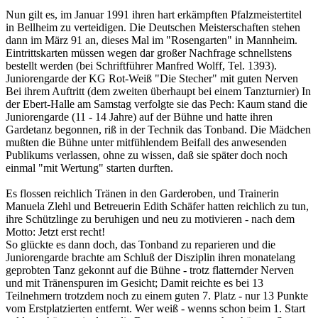
Nun gilt es, im Januar 1991 ihren hart erkämpften Pfalzmeistertitel
in Bellheim zu verteidigen. Die Deutschen Meisterschaften stehen
dann im März 91 an, dieses Mal im "Rosengarten" in Mannheim.
Eintrittskarten müssen wegen dar großer Nachfrage schnellstens
bestellt werden (bei Schriftführer Manfred Wolff, Tel. 1393).
Juniorengarde der KG Rot-Weiß "Die Stecher" mit guten Nerven
Bei ihrem Auftritt (dem zweiten überhaupt bei einem Tanzturnier) In
der Ebert-Halle am Samstag verfolgte sie das Pech: Kaum stand die
Juniorengarde (11 - 14 Jahre) auf der Bühne und hatte ihren
Gardetanz begonnen, riß in der Technik das Tonband. Die Mädchen
mußten die Bühne unter mitfühlendem Beifall des anwesenden
Publikums verlassen, ohne zu wissen, daß sie später doch noch
einmal "mit Wertung" starten durften.
Es flossen reichlich Tränen in den Garderoben, und Trainerin
Manuela Zlehl und Betreuerin Edith Schäfer hatten reichlich zu tun,
ihre Schützlinge zu beruhigen und neu zu motivieren - nach dem
Motto: Jetzt erst recht!
So glückte es dann doch, das Tonband zu reparieren und die
Juniorengarde brachte am Schluß der Disziplin ihren monatelang
geprobten Tanz gekonnt auf die Bühne - trotz flatternder Nerven
und mit Tränenspuren im Gesicht; Damit reichte es bei 13
Teilnehmern trotzdem noch zu einem guten 7. Platz - nur 13 Punkte
vom Erstplatzierten entfernt. Wer weiß - wenns schon beim 1. Start