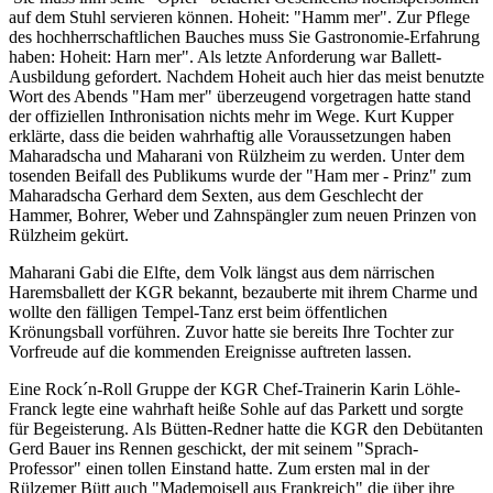
auf dem Stuhl servieren können. Hoheit: "Hamm mer". Zur Pflege
des hochherrschaftlichen Bauches muss Sie Gastronomie-Erfahrung
haben: Hoheit: Harn mer". Als letzte Anforderung war Ballett-
Ausbildung gefordert. Nachdem Hoheit auch hier das meist benutzte
Wort des Abends "Ham mer" überzeugend vorgetragen hatte stand
der offiziellen Inthronisation nichts mehr im Wege. Kurt Kupper
erklärte, dass die beiden wahrhaftig alle Voraussetzungen haben
Maharadscha und Maharani von Rülzheim zu werden. Unter dem
tosenden Beifall des Publikums wurde der "Ham mer - Prinz" zum
Maharadscha Gerhard dem Sexten, aus dem Geschlecht der
Hammer, Bohrer, Weber und Zahnspängler zum neuen Prinzen von
Rülzheim gekürt.
Maharani Gabi die Elfte, dem Volk längst aus dem närrischen
Haremsballett der KGR bekannt, bezauberte mit ihrem Charme und
wollte den fälligen Tempel-Tanz erst beim öffentlichen
Krönungsball vorführen. Zuvor hatte sie bereits Ihre Tochter zur
Vorfreude auf die kommenden Ereignisse auftreten lassen.
Eine Rock´n-Roll Gruppe der KGR Chef-Trainerin Karin Löhle-
Franck legte eine wahrhaft heiße Sohle auf das Parkett und sorgte
für Begeisterung. Als Bütten-Redner hatte die KGR den Debütanten
Gerd Bauer ins Rennen geschickt, der mit seinem "Sprach-
Professor" einen tollen Einstand hatte. Zum ersten mal in der
Rülzemer Bütt auch "Mademoisell aus Frankreich" die über ihre