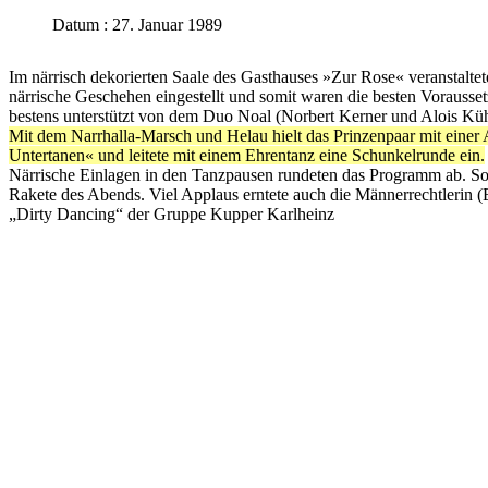
Datum : 27. Januar 1989
Im närrisch dekorierten Saale des Gasthauses »Zur Rose« veranstalte
närrische Geschehen eingestellt und somit waren die besten Voraus
bestens unterstützt von dem Duo Noal (Norbert Kerner und Alois Kühl
Mit dem Narrhalla-Marsch und Helau hielt das Prinzenpaar mit eine
Untertanen« und leitete mit einem Ehrentanz eine Schunkelrunde ein.
Närrische Einlagen in den Tanzpausen rundeten das Programm ab. So 
Rakete des Abends. Viel Applaus erntete auch die Männerrechtlerin 
„Dirty Dancing“ der Gruppe Kupper Karlheinz