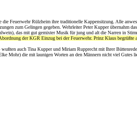
te die Feuerwehr Rülzheim ihre traditionelle Kappensitzung. Alle anwe
setzungen zum Gelingen gegeben. Wehrleiter Peter Kupper übernahm da
wein), das mit gut gemixter Musik für jung und alt die Narren in Stim
r Abordnung der KGR Einzug bei der Feuerwehr. Prinz Klaus begrüßte 
wußten auch Tina Kupper und Miriam Rupprecht mit Ihrer Büttenrede „Ga
(Elke Mohr) die mit launigen Worten an den Männern nicht viel Gutes