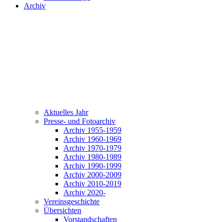
Archiv
Aktuelles Jahr
Presse- und Fotoarchiv
Archiv 1955-1959
Archiv 1960-1969
Archiv 1970-1979
Archiv 1980-1989
Archiv 1990-1999
Archiv 2000-2009
Archiv 2010-2019
Archiv 2020-
Vereinsgeschichte
Übersichten
Vorstandschaften