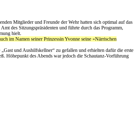
senden Mitglieder und Freunde der Wehr hatten sich optimal auf das
s Amt des Sitzungspräsidenten und führte durch das Programm,
mung hielt.
auch im Namen seiner Prinzessin Yvonne seine »Närrischen
st und Aushilfskellner“ zu gefallen und erhielten dafür die erste
 ließ. Höhepunkt des Abends war jedoch die Schautanz-Vorführung