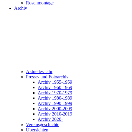
Rosenmontage
Archiv
Aktuelles Jahr
Presse- und Fotoarchiv
Archiv 1955-1959
Archiv 1960-1969
Archiv 1970-1979
Archiv 1980-1989
Archiv 1990-1999
Archiv 2000-2009
Archiv 2010-2019
Archiv 2020-
Vereinsgeschichte
Übersichten