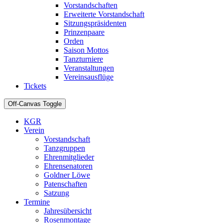
Vorstandschaften
Erweiterte Vorstandschaft
Sitzungspräsidenten
Prinzenpaare
Orden
Saison Mottos
Tanzturniere
Veranstaltungen
Vereinsausflüge
Tickets
Off-Canvas Toggle
KGR
Verein
Vorstandschaft
Tanzgruppen
Ehrenmitglieder
Ehrensenatoren
Goldner Löwe
Patenschaften
Satzung
Termine
Jahresübersicht
Rosenmontage